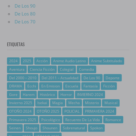
De Los 90
De Los 80
De Los 70
ETIQUETAS
2024
2025
Acción
Anime Audio Latino
Anime Subtitulado
Aventura
Ciencia Ficción
Colegial
Comedia
Del 2000 – 2010
Del 2011 – Actualidad
De Los 90
Deporte
DRAMA
Ecchi
En Emision
Escuela
Fantasía
Ficción
Gore
Harem
Histórico
Horror
INVIERNO 2024
Invierno 2025
Isekai
Magia
Mecha
Misterio
Musical
OTOÑO 2024
OTOÑO 2025
POLICIAL
PRIMAVERA 2024
Primavera 2025
Psicológico
Recuento De La Vida
Romance
Seinen
Shoujo
Shounen
Sobrenatural
Spokon