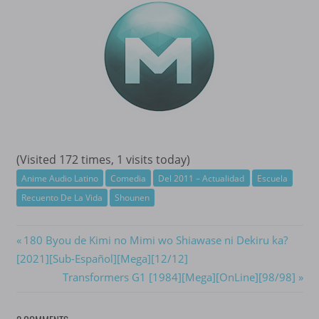
(Visited 172 times, 1 visits today)
Anime Audio Latino
Comedia
Del 2011 – Actualidad
Escuela
Recuento De La Vida
Shounen
Navegación
Previous
180 Byou de Kimi no Mimi wo Shiawase ni Dekiru ka?
Post:
[2021][Sub-Español][Mega][12/12]
de
Next
Transformers G1 [1984][Mega][OnLine][98/98]
entradas
Post: