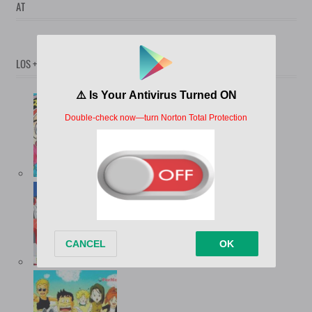
AT
LOS + POPULARES
(12.730)
(10.347)