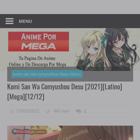
Skip
Tu
Anime
to
Pagina
content
MENU
–
De
Descarga
Por
Por
Mega
Mega
komi san wa comyushou Desu latino
Komi San Wa Comyushou Desu [2021][Latino]
[Mega][12/12]
13/03/2022
Wil-san
2