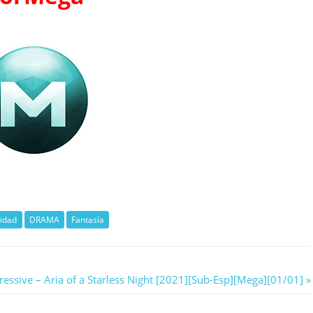
lidad
DRAMA
Fantasía
ressive – Aria of a Starless Night [2021][Sub-Esp][Mega][01/01]