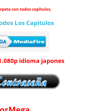
arpeta con todos capítulos,
odos Los Capitulos
1.080p idioma japones
orMega