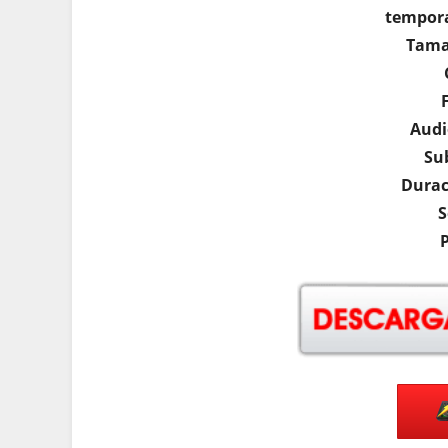
tempora
Tama
Audi
Su
Durac
S