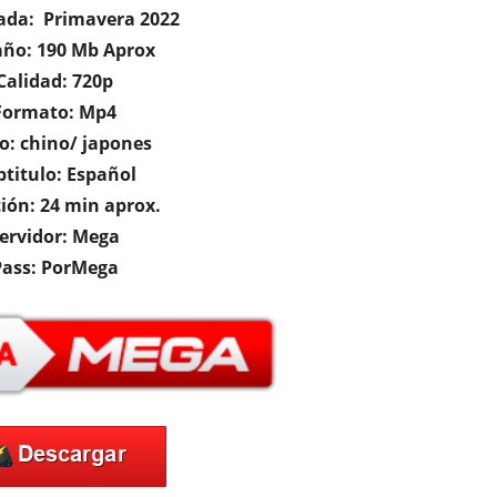
da: Primavera 2022
ño: 190 Mb Aprox
Calidad: 720p
Formato: Mp4
o: chino/ japones
btitulo: Español
ión: 24 min aprox.
ervidor: Mega
Pass: PorMega