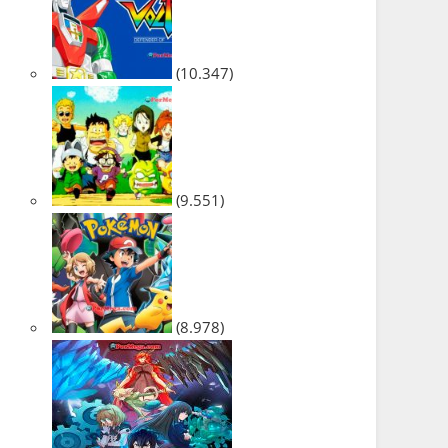
(10.347)
(9.551)
(8.978)