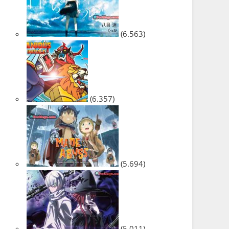
(6.563)
(6.357)
(5.694)
(5.011)