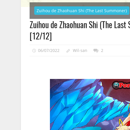
Zuihou de Zhaohuan Shi (The Last Summoner)
Zuihou de Zhaohuan Shi (The Las
[12/12]
06/07/2022
Wil-san
2