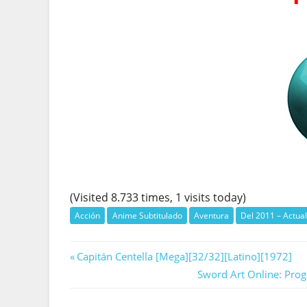
(Visited 8.733 times, 1 visits today)
Acción
Anime Subtitulado
Aventura
Del 2011 – Actua
Navegación
Previous
Capitán Centella [Mega][32/32][Latino][1972]
Post:
Next
Sword Art Online: Prog
de
Post: