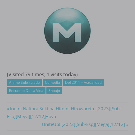
(Visited 79 times, 1 visits today)
Anime Subtitulado
Comedia
Del 2011 – Actualidad
Recuento De La Vida
Shoujo
Navegación
Previous
Inu ni Nattara Suki na Hito ni Hirowareta. [2023][Sub-
Post:
Esp][Mega][12/12]+ova
de
Next
UniteUp! [2023][Sub-Esp][Mega][12/12]
entradas
Post: