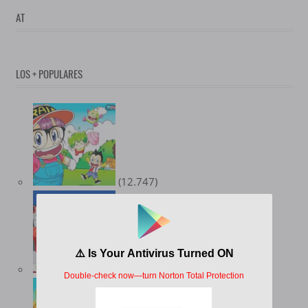
AT
LOS + POPULARES
(12.747)
(10.357)