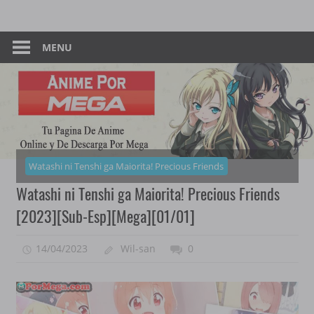
Skip
Tu
Anime
to
Pagina
content
MENU
–
De
Descarga
Por
Por
Mega
Mega
Watashi ni Tenshi ga Maiorita! Precious Friends
Watashi ni Tenshi ga Maiorita! Precious Friends
[2023][Sub-Esp][Mega][01/01]
14/04/2023
Wil-san
0