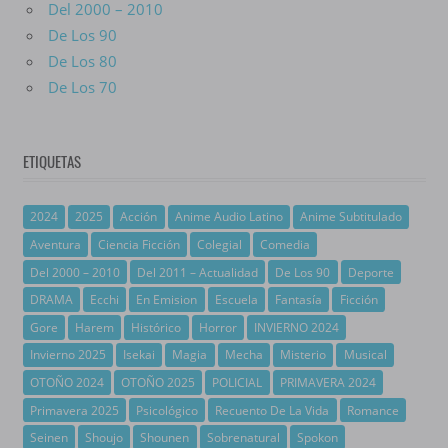
Del 2000 – 2010
De Los 90
De Los 80
De Los 70
ETIQUETAS
2024
2025
Acción
Anime Audio Latino
Anime Subtitulado
Aventura
Ciencia Ficción
Colegial
Comedia
Del 2000 – 2010
Del 2011 – Actualidad
De Los 90
Deporte
DRAMA
Ecchi
En Emision
Escuela
Fantasía
Ficción
Gore
Harem
Histórico
Horror
INVIERNO 2024
Invierno 2025
Isekai
Magia
Mecha
Misterio
Musical
OTOÑO 2024
OTOÑO 2025
POLICIAL
PRIMAVERA 2024
Primavera 2025
Psicológico
Recuento De La Vida
Romance
Seinen
Shoujo
Shounen
Sobrenatural
Spokon