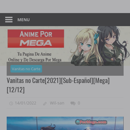
Skip
Tu
Anime
to
Pagina
content
MENU
–
De
Descarga
Por
Por
Mega
Mega
Vanitas no Carte
Vanitas no Carte[2021][Sub-Español][Mega]
[12/12]
14/01/2022
Wil-san
0