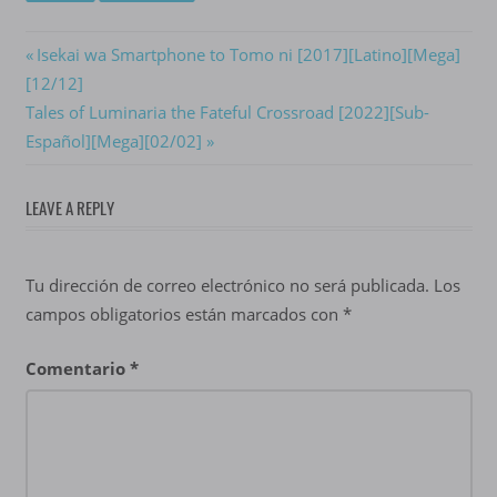
Navegación
Previous
Isekai wa Smartphone to Tomo ni [2017][Latino][Mega]
Post:
[12/12]
de
Next
Tales of Luminaria the Fateful Crossroad [2022][Sub-
entradas
Post:
Español][Mega][02/02]
LEAVE A REPLY
Tu dirección de correo electrónico no será publicada.
Los
campos obligatorios están marcados con
*
Comentario
*