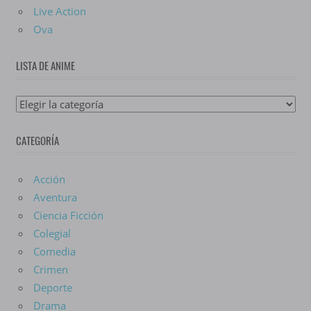
Live Action
Ova
LISTA DE ANIME
Lista
De
CATEGORÍA
Anime
Acción
Aventura
Ciencia Ficción
Colegial
Comedia
Crimen
Deporte
Drama