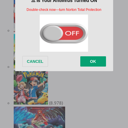
(10.347)
(9.548)
(8.978)