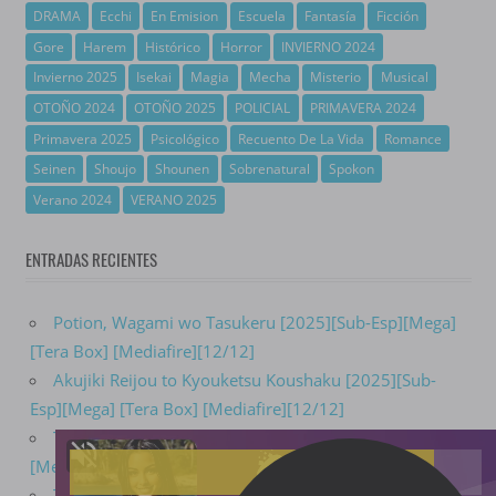
DRAMA
Ecchi
En Emision
Escuela
Fantasía
Ficción
Gore
Harem
Histórico
Horror
INVIERNO 2024
Invierno 2025
Isekai
Magia
Mecha
Misterio
Musical
OTOÑO 2024
OTOÑO 2025
POLICIAL
PRIMAVERA 2024
Primavera 2025
Psicológico
Recuento De La Vida
Romance
Seinen
Shoujo
Shounen
Sobrenatural
Spokon
Verano 2024
VERANO 2025
ENTRADAS RECIENTES
Potion, Wagami wo Tasukeru [2025][Sub-Esp][Mega]
[Tera Box] [Mediafire][12/12]
Akujiki Reijou to Kyouketsu Koushaku [2025][Sub-
Esp][Mega] [Tera Box] [Mediafire][12/12]
Towa no Yuugure [2025][Sub-Esp][Mega] [Tera Box]
[Mediafire][13/13]
Taiyou yori mo Mabushii Hoshi [2025][Sub-Esp]