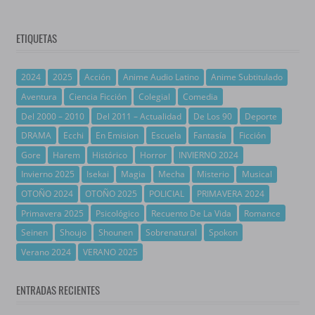
ETIQUETAS
2024
2025
Acción
Anime Audio Latino
Anime Subtitulado
Aventura
Ciencia Ficción
Colegial
Comedia
Del 2000 – 2010
Del 2011 – Actualidad
De Los 90
Deporte
DRAMA
Ecchi
En Emision
Escuela
Fantasía
Ficción
Gore
Harem
Histórico
Horror
INVIERNO 2024
Invierno 2025
Isekai
Magia
Mecha
Misterio
Musical
OTOÑO 2024
OTOÑO 2025
POLICIAL
PRIMAVERA 2024
Primavera 2025
Psicológico
Recuento De La Vida
Romance
Seinen
Shoujo
Shounen
Sobrenatural
Spokon
Verano 2024
VERANO 2025
ENTRADAS RECIENTES