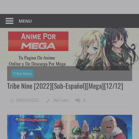
Skip
Tu
Anime
to
Pagina
content
MENU
–
De
Descarga
Por
Por
Mega
Mega
Tribe Nine
Tribe Nine [2022][Sub-Español][Mega][12/12]
28/03/2022
Wil-san
0