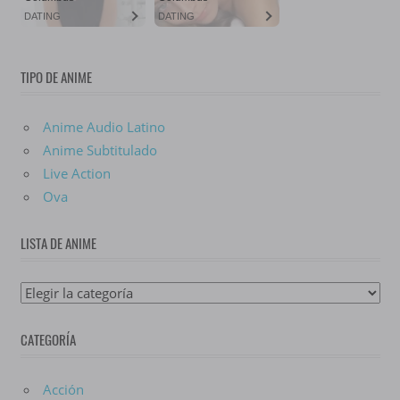
TIPO DE ANIME
Anime Audio Latino
Anime Subtitulado
Live Action
Ova
LISTA DE ANIME
Lista
De
CATEGORÍA
Anime
Acción