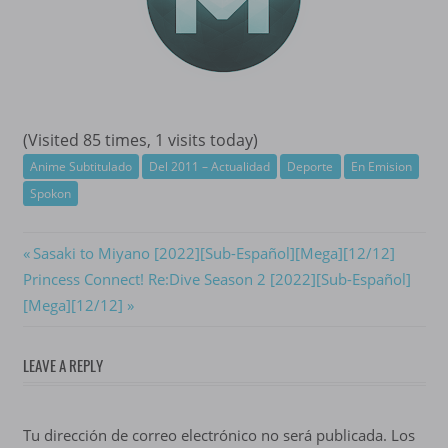
(Visited 85 times, 1 visits today)
Anime Subtitulado
Del 2011 – Actualidad
Deporte
En Emision
Spokon
Navegación
Previous
Sasaki to Miyano [2022][Sub-Español][Mega][12/12]
Next
Post:
Princess Connect! Re:Dive Season 2 [2022][Sub-Español]
de
Post:
[Mega][12/12]
entradas
LEAVE A REPLY
Tu dirección de correo electrónico no será publicada.
Los