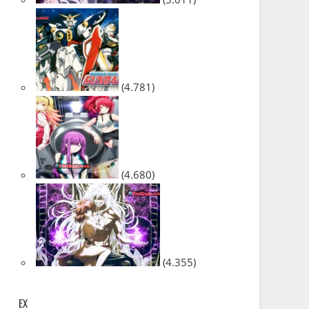
(4.781)
(4.680)
(4.355)
EX