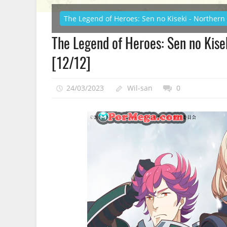
The Legend of Heroes: Sen no Kiseki - Northern
The Legend of Heroes: Sen no Kis
[12/12]
24/03/2023
Wil-san
0