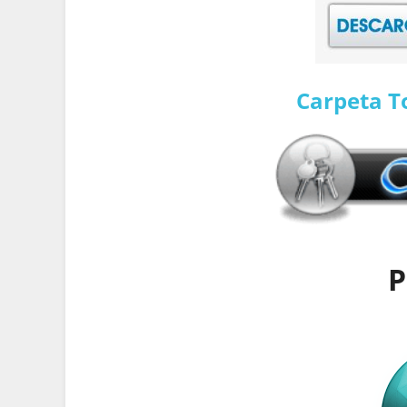
Carpeta T
P