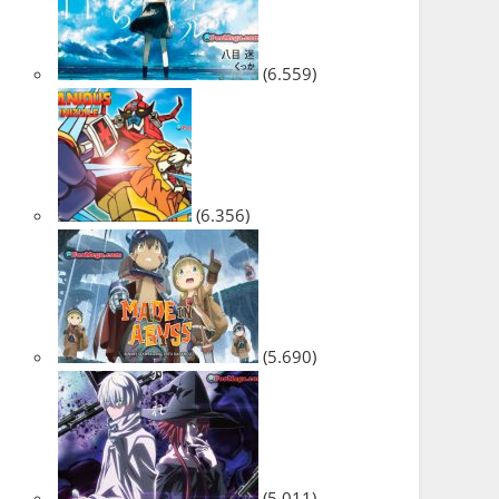
(6.559)
(6.356)
(5.690)
(5.011)