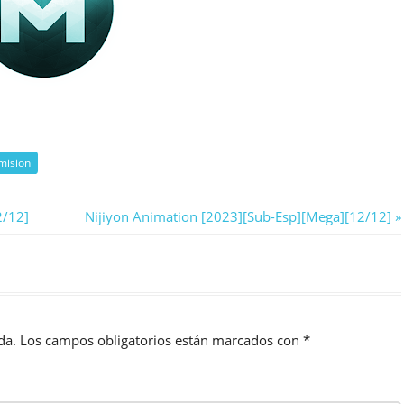
mision
Next
2/12]
Nijiyon Animation [2023][Sub-Esp][Mega][12/12]
Post:
da.
Los campos obligatorios están marcados con
*