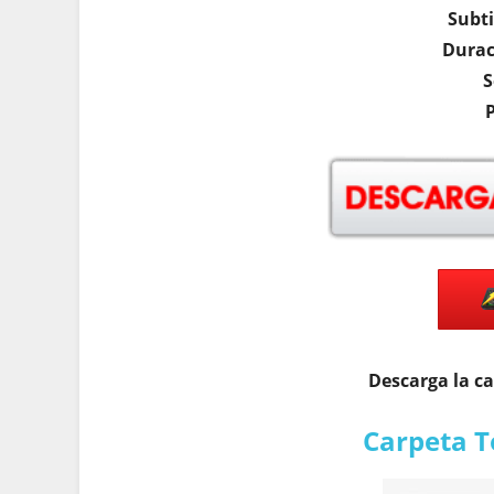
Subti
Durac
S
Descarga la c
Carpeta T