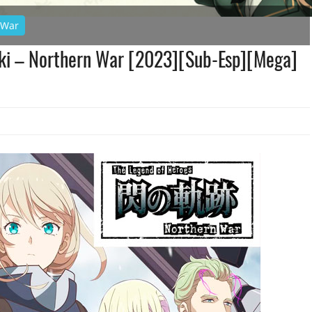
 War
eki – Northern War [2023][Sub-Esp][Mega]