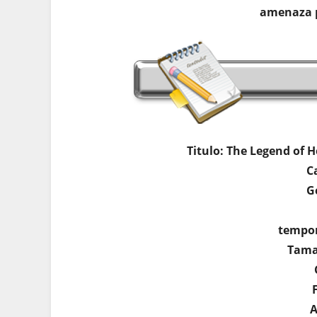
amenaza p
Titulo: The Legend of 
C
G
tempor
Tama
A