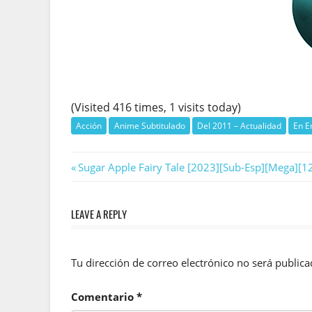
(Visited 416 times, 1 visits today)
Acción
Anime Subtitulado
Del 2011 – Actualidad
En E
Navegación
Previous
Sugar Apple Fairy Tale [2023][Sub-Esp][Mega][1
Post:
de
LEAVE A REPLY
entradas
Tu dirección de correo electrónico no será publica
Comentario
*