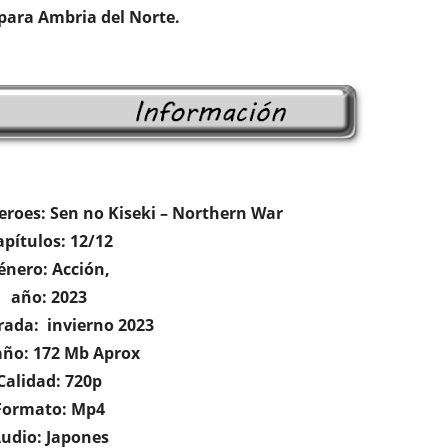
ara Ambria del Norte.
Heroes: Sen no Kiseki – Northern War
apítulos: 12/12
énero: Acción,
año: 2023
ada: invierno 2023
ño: 172 Mb Aprox
Calidad: 720p
Formato: Mp4
udio: Japones