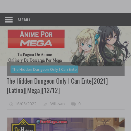
Skip
Tu
Anime
to
Pagina
content
MENU
–
De
Descarga
Por
Por
Mega
Mega
The Hidden Dungeon Only I Can Ente
The Hidden Dungeon Only I Can Ente[2021]
[Latino][Mega][12/12]
16/03/2022
Wil-san
0