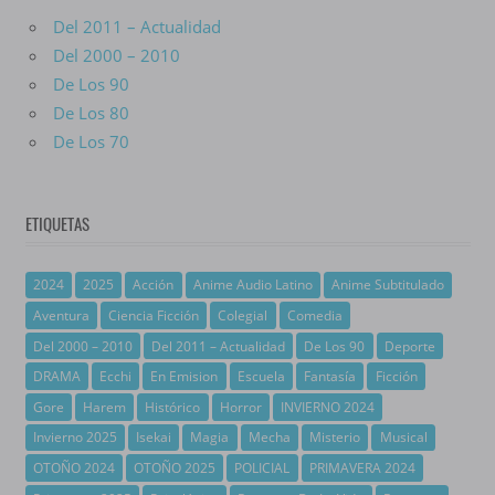
Del 2011 – Actualidad
Del 2000 – 2010
De Los 90
De Los 80
De Los 70
ETIQUETAS
2024
2025
Acción
Anime Audio Latino
Anime Subtitulado
Aventura
Ciencia Ficción
Colegial
Comedia
Del 2000 – 2010
Del 2011 – Actualidad
De Los 90
Deporte
DRAMA
Ecchi
En Emision
Escuela
Fantasía
Ficción
Gore
Harem
Histórico
Horror
INVIERNO 2024
Invierno 2025
Isekai
Magia
Mecha
Misterio
Musical
OTOÑO 2024
OTOÑO 2025
POLICIAL
PRIMAVERA 2024