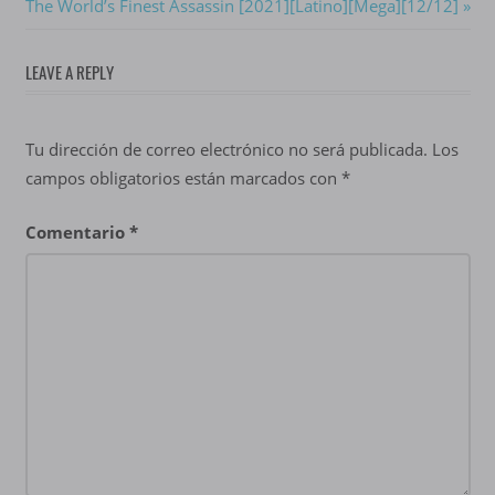
Next
The World’s Finest Assassin [2021][Latino][Mega][12/12]
entradas
Post:
LEAVE A REPLY
Tu dirección de correo electrónico no será publicada.
Los
campos obligatorios están marcados con
*
Comentario
*