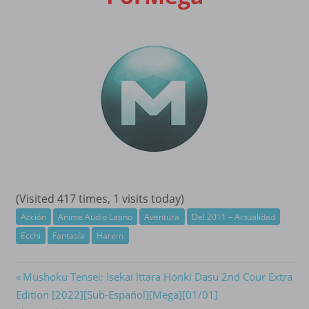
(Visited 417 times, 1 visits today)
Acción
Anime Audio Latino
Aventura
Del 2011 – Actualidad
Ecchi
Fantasía
Harem
Navegación
Previous
Mushoku Tensei: Isekai Ittara Honki Dasu 2nd Cour Extra
Post:
Edition [2022][Sub-Español][Mega][01/01]
de