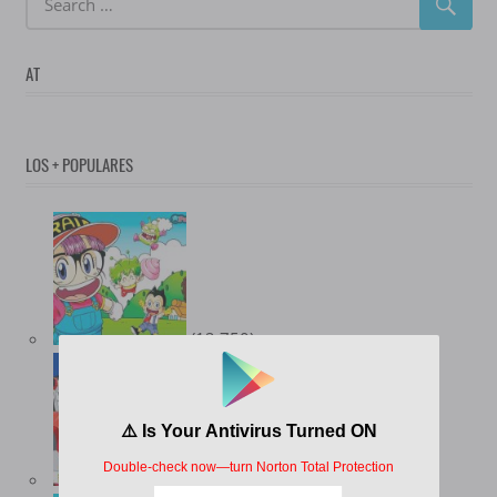
AT
LOS + POPULARES
(12.750)
(10.358)