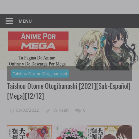
Skip
Tu
Anime
to
Pagina
content
MENU
–
De
Descarga
Por
Por
Mega
Mega
Taishou Otome Otogibanashi
Taishou Otome Otogibanashi [2021][Sub-Español]
[Mega][12/12]
08/03/2022
Wil-san
0