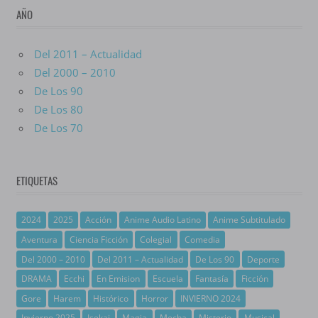
AÑO
Del 2011 – Actualidad
Del 2000 – 2010
De Los 90
De Los 80
De Los 70
ETIQUETAS
2024
2025
Acción
Anime Audio Latino
Anime Subtitulado
Aventura
Ciencia Ficción
Colegial
Comedia
Del 2000 – 2010
Del 2011 – Actualidad
De Los 90
Deporte
DRAMA
Ecchi
En Emision
Escuela
Fantasía
Ficción
Gore
Harem
Histórico
Horror
INVIERNO 2024
Invierno 2025
Isekai
Magia
Mecha
Misterio
Musical