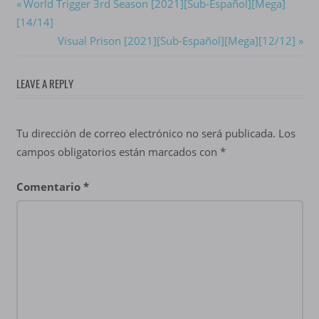
Navegación
Previous
World Trigger 3rd Season [2021][Sub-Español][Mega]
Post:
[14/14]
de
Next
Visual Prison [2021][Sub-Español][Mega][12/12]
entradas
Post:
LEAVE A REPLY
Tu dirección de correo electrónico no será publicada.
Los
campos obligatorios están marcados con
*
Comentario
*