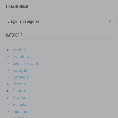
LISTA DE ANIME
Lista
De
CATEGORÍA
Anime
Acción
Aventura
Ciencia Ficción
Colegial
Comedia
Crimen
Deporte
Drama
Escuela
Familiar