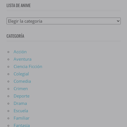
LISTA DE ANIME
Lista
De
CATEGORÍA
Anime
Acción
Aventura
Ciencia Ficción
Colegial
Comedia
Crimen
Deporte
Drama
Escuela
Familiar
Fantasía