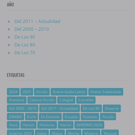
AÑO
Del 2011 – Actualidad
Del 2000 – 2010
De Los 90
De Los 80
De Los 70
ETIQUETAS
2024
2025
Acción
Anime Audio Latino
Anime Subtitulado
Aventura
Ciencia Ficción
Colegial
Comedia
Del 2000 – 2010
Del 2011 – Actualidad
De Los 90
Deporte
DRAMA
Ecchi
En Emision
Escuela
Fantasía
Ficción
Gore
Harem
Histórico
Horror
INVIERNO 2024
Invierno 2025
Isekai
Magia
Mecha
Misterio
Musical