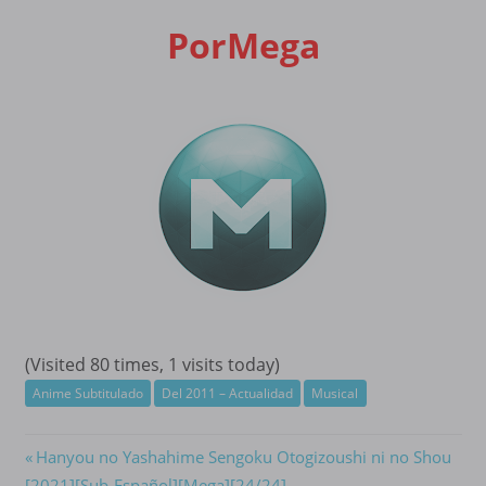
PorMega
(Visited 80 times, 1 visits today)
Anime Subtitulado
Del 2011 – Actualidad
Musical
Navegación
Previous
Hanyou no Yashahime Sengoku Otogizoushi ni no Shou
Post:
[2021][Sub-Español][Mega][24/24]