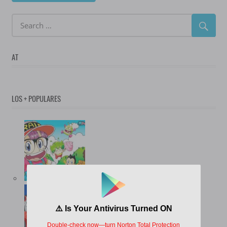
AT
LOS + POPULARES
(12.730)