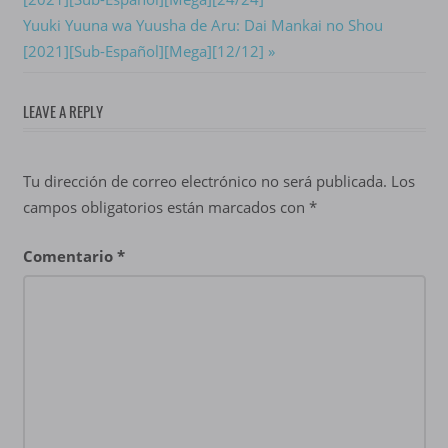
de
Next
Yuuki Yuuna wa Yuusha de Aru: Dai Mankai no Shou
entradas
Post:
[2021][Sub-Español][Mega][12/12]
LEAVE A REPLY
Tu dirección de correo electrónico no será publicada.
Los
campos obligatorios están marcados con
*
Comentario
*