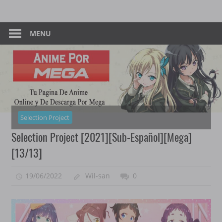
Skip
Tu
Anime
to
Pagina
content
MENU
–
De
Descarga
Por
Por
Mega
Mega
Selection Project
Selection Project [2021][Sub-Español][Mega]
[13/13]
19/06/2022
Wil-san
0