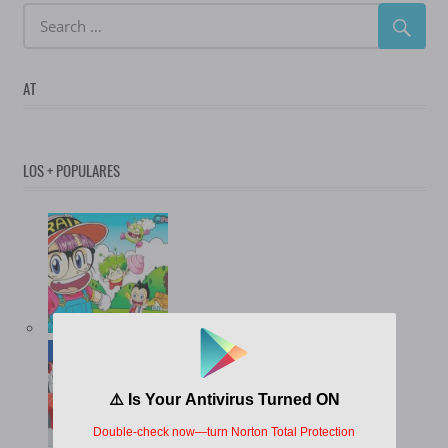
AT
LOS + POPULARES
(12.738)