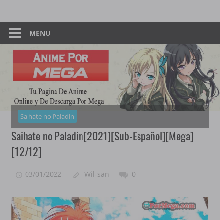
Skip
Tu
Anime
to
Pagina
content
MENU
–
De
Descarga
Por
Por
Mega
Mega
Saihate no Paladin
Saihate no Paladin[2021][Sub-Español][Mega]
[12/12]
03/01/2022
Wil-san
0