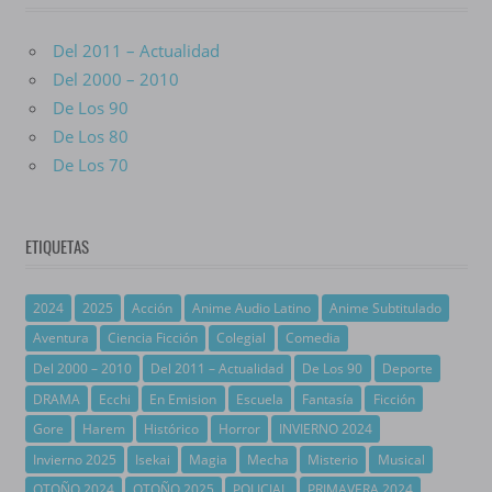
Del 2011 – Actualidad
Del 2000 – 2010
De Los 90
De Los 80
De Los 70
ETIQUETAS
2024
2025
Acción
Anime Audio Latino
Anime Subtitulado
Aventura
Ciencia Ficción
Colegial
Comedia
Del 2000 – 2010
Del 2011 – Actualidad
De Los 90
Deporte
DRAMA
Ecchi
En Emision
Escuela
Fantasía
Ficción
Gore
Harem
Histórico
Horror
INVIERNO 2024
Invierno 2025
Isekai
Magia
Mecha
Misterio
Musical
OTOÑO 2024
OTOÑO 2025
POLICIAL
PRIMAVERA 2024