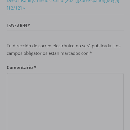
Next
Deep Insanity: The lost Child [2021][Sub-Español][Mega]
entradas
Post:
[12/12]
LEAVE A REPLY
Tu dirección de correo electrónico no será publicada.
Los
campos obligatorios están marcados con
*
Comentario
*