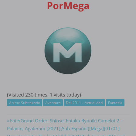
PorMega
(Visited 230 times, 1 visits today)
Anime Subtitulado
Aventura
Del 2011 – Actualidad
Fantasía
Navegación
Previous
Fate/Grand Order: Shinsei Entaku Ryouiki Camelot 2 –
Post:
Paladin; Agateram [2021][Sub-Español][Mega][01/01]
de