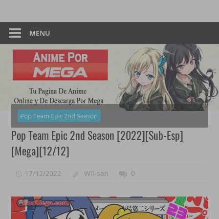
Skip
Tu
Anime
to
Pagina
content
MENU
–
De
Descarga
Por
Por
Mega
Mega
Pop Team Epic 2nd Season
Pop Team Epic 2nd Season [2022][Sub-Esp]
[Mega][12/12]
17/12/2022
Wil-san
0