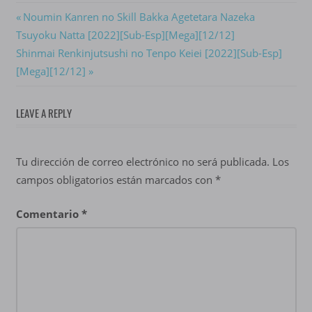
Navegación
Previous
Noumin Kanren no Skill Bakka Agetetara Nazeka
Post:
Tsuyoku Natta [2022][Sub-Esp][Mega][12/12]
de
Next
Shinmai Renkinjutsushi no Tenpo Keiei [2022][Sub-Esp]
entradas
Post:
[Mega][12/12]
LEAVE A REPLY
Tu dirección de correo electrónico no será publicada.
Los
campos obligatorios están marcados con
*
Comentario
*