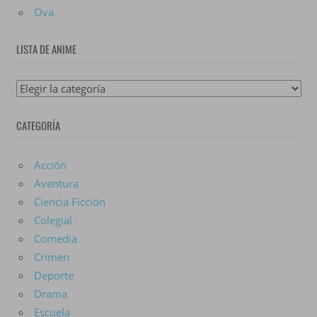
Ova
LISTA DE ANIME
Lista
De
CATEGORÍA
Anime
Acción
Aventura
Ciencia Ficción
Colegial
Comedia
Crimen
Deporte
Drama
Escuela