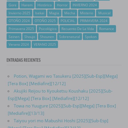
Gore
Harem
Histórico
Horror
INVIERNO 2024
Invierno 2025
Isekai
Magia
Mecha
Misterio
Musical
OTOÑO 2024
OTOÑO 2025
POLICIAL
PRIMAVERA 2024
Primavera 2025
Psicológico
Recuento De La Vida
Romance
Seinen
Shoujo
Shounen
Sobrenatural
Spokon
Verano 2024
VERANO 2025
ENTRADAS RECIENTES
Potion, Wagami wo Tasukeru [2025][Sub-Esp][Mega]
[Tera Box] [Mediafire][12/12]
Akujiki Reijou to Kyouketsu Koushaku [2025][Sub-
Esp][Mega] [Tera Box] [Mediafire][12/12]
Towa no Yuugure [2025][Sub-Esp][Mega] [Tera Box]
[Mediafire][13/13]
Taiyou yori mo Mabushii Hoshi [2025][Sub-Esp]
[Mega] [Tera Box] [Mediafire][12/12]