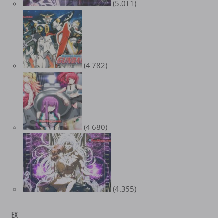
(5.011)
(4.782)
(4.680)
(4.355)
EX