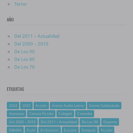
Terror
AÑO
Del 2011 – Actualidad
Del 2000 – 2010
De Los 90
De Los 80
De Los 70
ETIQUETAS
2024
2025
Acción
Anime Audio Latino
Anime Subtitulado
Aventura
Ciencia Ficción
Colegial
Comedia
Del 2000 – 2010
Del 2011 – Actualidad
De Los 90
Deporte
DRAMA
Ecchi
En Emision
Escuela
Fantasía
Ficción