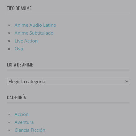
TIPO DE ANIME
Anime Audio Latino
Anime Subtitulado
Live Action
Ova
LISTA DE ANIME
Lista
De
CATEGORÍA
Anime
Acción
Aventura
Ciencia Ficción