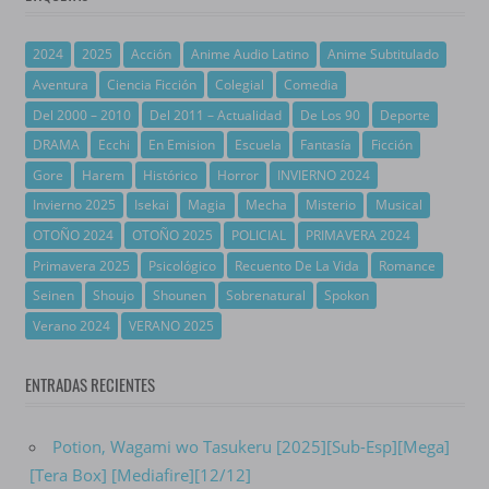
2024
2025
Acción
Anime Audio Latino
Anime Subtitulado
Aventura
Ciencia Ficción
Colegial
Comedia
Del 2000 – 2010
Del 2011 – Actualidad
De Los 90
Deporte
DRAMA
Ecchi
En Emision
Escuela
Fantasía
Ficción
Gore
Harem
Histórico
Horror
INVIERNO 2024
Invierno 2025
Isekai
Magia
Mecha
Misterio
Musical
OTOÑO 2024
OTOÑO 2025
POLICIAL
PRIMAVERA 2024
Primavera 2025
Psicológico
Recuento De La Vida
Romance
Seinen
Shoujo
Shounen
Sobrenatural
Spokon
Verano 2024
VERANO 2025
ENTRADAS RECIENTES
Potion, Wagami wo Tasukeru [2025][Sub-Esp][Mega]
[Tera Box] [Mediafire][12/12]