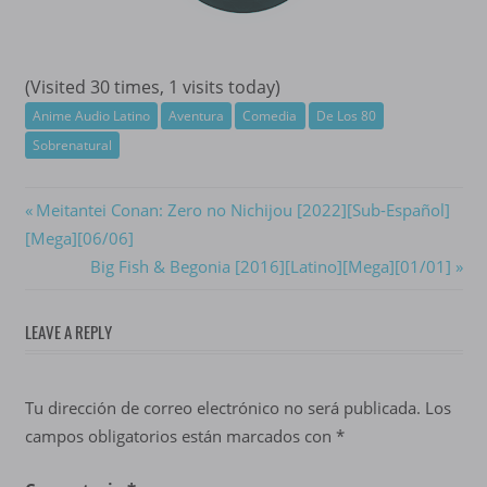
(Visited 30 times, 1 visits today)
Anime Audio Latino
Aventura
Comedia
De Los 80
Sobrenatural
Navegación
Previous
Meitantei Conan: Zero no Nichijou [2022][Sub-Español]
Post:
[Mega][06/06]
de
Next
Big Fish & Begonia [2016][Latino][Mega][01/01]
entradas
Post:
LEAVE A REPLY
Tu dirección de correo electrónico no será publicada.
Los
campos obligatorios están marcados con
*