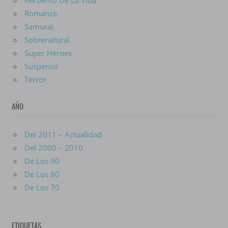
Recuento De La Vida
Romance
Samurai
Sobrenatural
Super Héroes
Suspenso
Terror
AÑO
Del 2011 – Actualidad
Del 2000 – 2010
De Los 90
De Los 80
De Los 70
ETIQUETAS