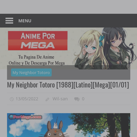
Skip
Tu
Anime
to
Pagina
content
MENU
–
De
Descarga
Por
Por
Mega
Mega
My Neighbor Totoro
My Neighbor Totoro [1988][Latino][Mega][01/01]
13/05/2022
Wil-san
0