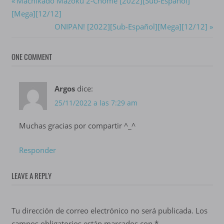
Navegación
Previous
Machikado Mazoku 2-Chome [2022][Sub-Español]
Post:
[Mega][12/12]
de
Next
ONIPAN! [2022][Sub-Español][Mega][12/12]
entradas
Post:
ONE COMMENT
Argos
dice:
25/11/2022 a las 7:29 am
Muchas gracias por compartir ^_^
Responder
LEAVE A REPLY
Tu dirección de correo electrónico no será publicada.
Los
campos obligatorios están marcados con
*