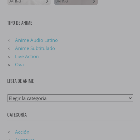
TIPO DE ANIME
Anime Audio Latino
Anime Subtitulado
Live Action
Ova
LISTA DE ANIME
Lista
De
CATEGORÍA
Anime
Acción