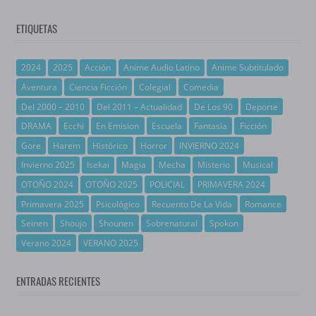
ETIQUETAS
2024
2025
Acción
Anime Audio Latino
Anime Subtitulado
Aventura
Ciencia Ficción
Colegial
Comedia
Del 2000 – 2010
Del 2011 – Actualidad
De Los 90
Deporte
DRAMA
Ecchi
En Emision
Escuela
Fantasía
Ficción
Gore
Harem
Histórico
Horror
INVIERNO 2024
Invierno 2025
Isekai
Magia
Mecha
Misterio
Musical
OTOÑO 2024
OTOÑO 2025
POLICIAL
PRIMAVERA 2024
Primavera 2025
Psicológico
Recuento De La Vida
Romance
Seinen
Shoujo
Shounen
Sobrenatural
Spokon
Verano 2024
VERANO 2025
ENTRADAS RECIENTES