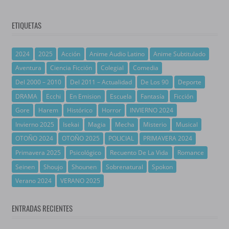
ETIQUETAS
2024
2025
Acción
Anime Audio Latino
Anime Subtitulado
Aventura
Ciencia Ficción
Colegial
Comedia
Del 2000 – 2010
Del 2011 – Actualidad
De Los 90
Deporte
DRAMA
Ecchi
En Emision
Escuela
Fantasía
Ficción
Gore
Harem
Histórico
Horror
INVIERNO 2024
Invierno 2025
Isekai
Magia
Mecha
Misterio
Musical
OTOÑO 2024
OTOÑO 2025
POLICIAL
PRIMAVERA 2024
Primavera 2025
Psicológico
Recuento De La Vida
Romance
Seinen
Shoujo
Shounen
Sobrenatural
Spokon
Verano 2024
VERANO 2025
ENTRADAS RECIENTES