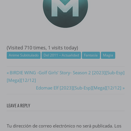
(Visited 710 times, 1 visits today)
Anime Subtitulado
Del 2011 – Actualidad
Fantasía
Magia
Navegación
Previous
BIRDIE WING -Golf Girls’ Story- Season 2 [2023][Sub-Esp]
Post:
[Mega][12/12]
de
Next
Edomae Elf [2023][Sub-Esp][Mega][12/12]
entradas
Post:
LEAVE A REPLY
Tu dirección de correo electrónico no será publicada.
Los