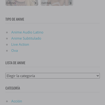
TIPO DE ANIME
Anime Audio Latino
Anime Subtitulado
Live Action
Ova
LISTA DE ANIME
Lista
De
CATEGORÍA
Anime
Acción