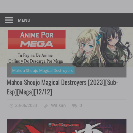
Skip
Tu
Anime
to
Pagina
content
MENU
–
De
Descarga
Por
Por
Mega
Mega
Mahou Shoujo Magical Destroyers
Mahou Shoujo Magical Destroyers [2023][Sub-
Esp][Mega][12/12]
23/06/2023
Wil-san
0