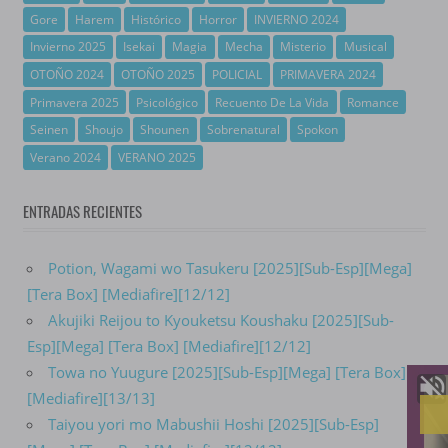
Gore
Harem
Histórico
Horror
INVIERNO 2024
Invierno 2025
Isekai
Magia
Mecha
Misterio
Musical
OTOÑO 2024
OTOÑO 2025
POLICIAL
PRIMAVERA 2024
Primavera 2025
Psicológico
Recuento De La Vida
Romance
Seinen
Shoujo
Shounen
Sobrenatural
Spokon
Verano 2024
VERANO 2025
ENTRADAS RECIENTES
Potion, Wagami wo Tasukeru [2025][Sub-Esp][Mega]
[Tera Box] [Mediafire][12/12]
Akujiki Reijou to Kyouketsu Koushaku [2025][Sub-
Esp][Mega] [Tera Box] [Mediafire][12/12]
Towa no Yuugure [2025][Sub-Esp][Mega] [Tera Box]
[Mediafire][13/13]
Taiyou yori mo Mabushii Hoshi [2025][Sub-Esp]