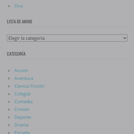
Ova
LISTA DE ANIME
Lista
De
CATEGORÍA
Anime
Acción
Aventura
Ciencia Ficción
Colegial
Comedia
Crimen
Deporte
Drama
Escuela