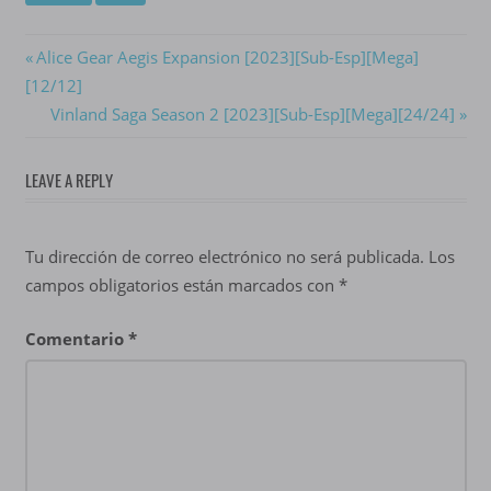
Navegación
Previous
Alice Gear Aegis Expansion [2023][Sub-Esp][Mega]
Post:
[12/12]
de
Next
Vinland Saga Season 2 [2023][Sub-Esp][Mega][24/24]
entradas
Post:
LEAVE A REPLY
Tu dirección de correo electrónico no será publicada.
Los
campos obligatorios están marcados con
*
Comentario
*