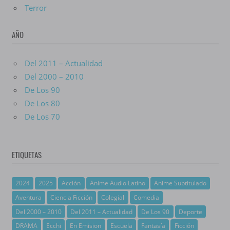
Terror
AÑO
Del 2011 – Actualidad
Del 2000 – 2010
De Los 90
De Los 80
De Los 70
ETIQUETAS
2024
2025
Acción
Anime Audio Latino
Anime Subtitulado
Aventura
Ciencia Ficción
Colegial
Comedia
Del 2000 – 2010
Del 2011 – Actualidad
De Los 90
Deporte
DRAMA
Ecchi
En Emision
Escuela
Fantasía
Ficción