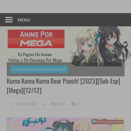
Skip
Tu
Anime
to
Pagina
content
MENU
–
De
Descarga
Por
Por
Mega
Mega
Kuma Kuma Kuma Bear Punch!
Kuma Kuma Kuma Bear Punch! [2023][Sub-Esp]
[Mega][12/12]
19/06/2023
Wil-san
0