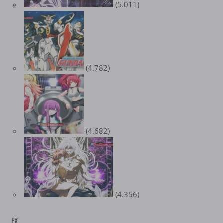
(5.011)
(4.782)
(4.682)
(4.356)
EX