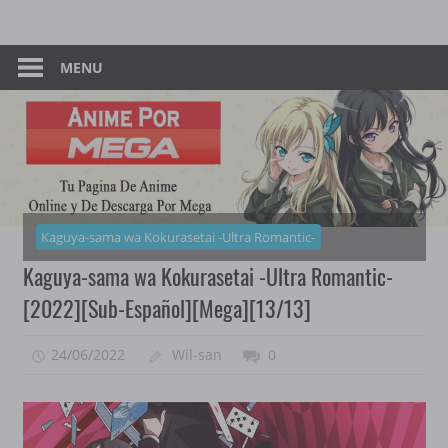
Skip
Tu
Anime
to
Pagina
content
MENU
–
De
Descarga
Por
Por
Mega
Mega
Kaguya-sama wa Kokurasetai -Ultra Romantic-
Kaguya-sama wa Kokurasetai -Ultra Romantic-
[2022][Sub-Español][Mega][13/13]
24/06/2022
Wil-san
0