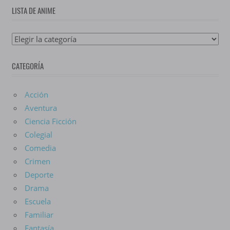
LISTA DE ANIME
Lista
De
CATEGORÍA
Anime
Acción
Aventura
Ciencia Ficción
Colegial
Comedia
Crimen
Deporte
Drama
Escuela
Familiar
Fantasía