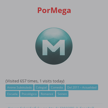
PorMega
(Visited 657 times, 1 visits today)
Anime Subtitulado
Colegial
Comedia
Del 2011 – Actualidad
Escuela
Psicológico
Romance
Seinen