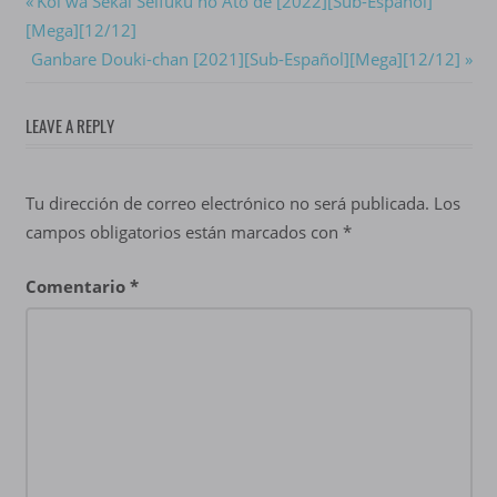
Navegación
Previous
Koi wa Sekai Seifuku no Ato de [2022][Sub-Español]
Post:
[Mega][12/12]
de
Next
Ganbare Douki-chan [2021][Sub-Español][Mega][12/12]
entradas
Post:
LEAVE A REPLY
Tu dirección de correo electrónico no será publicada.
Los
campos obligatorios están marcados con
*
Comentario
*