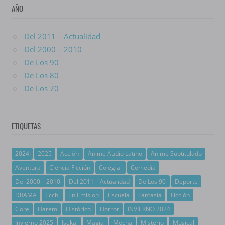
AÑO
Del 2011 – Actualidad
Del 2000 – 2010
De Los 90
De Los 80
De Los 70
ETIQUETAS
2024
2025
Acción
Anime Audio Latino
Anime Subtitulado
Aventura
Ciencia Ficción
Colegial
Comedia
Del 2000 – 2010
Del 2011 – Actualidad
De Los 90
Deporte
DRAMA
Ecchi
En Emision
Escuela
Fantasía
Ficción
Gore
Harem
Histórico
Horror
INVIERNO 2024
Invierno 2025
Isekai
Magia
Mecha
Misterio
Musical