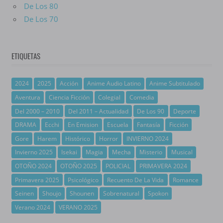
De Los 80
De Los 70
ETIQUETAS
2024
2025
Acción
Anime Audio Latino
Anime Subtitulado
Aventura
Ciencia Ficción
Colegial
Comedia
Del 2000 – 2010
Del 2011 – Actualidad
De Los 90
Deporte
DRAMA
Ecchi
En Emision
Escuela
Fantasía
Ficción
Gore
Harem
Histórico
Horror
INVIERNO 2024
Invierno 2025
Isekai
Magia
Mecha
Misterio
Musical
OTOÑO 2024
OTOÑO 2025
POLICIAL
PRIMAVERA 2024
Primavera 2025
Psicológico
Recuento De La Vida
Romance
Seinen
Shoujo
Shounen
Sobrenatural
Spokon
Verano 2024
VERANO 2025