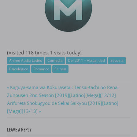
(Visited 118 times, 1 visits today)
Anime Audio Latino
Comedia
Del 2011 – Actualidad
Escuela
Psicológico
Romance
Seinen
Navegación
Previous
Kaguya-sama wa Kokurasetai: Tensai-tachi no Renai
Post:
Zunousen 2nd Season [2019][Latino][Mega][12/12]
de
Next
Arifureta Shokugyou de Sekai Saikyou [2019][Latino]
entradas
Post:
[Mega][13/13]
LEAVE A REPLY