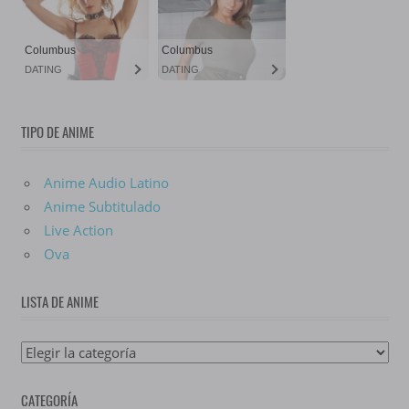
TIPO DE ANIME
Anime Audio Latino
Anime Subtitulado
Live Action
Ova
LISTA DE ANIME
Lista
De
CATEGORÍA
Anime