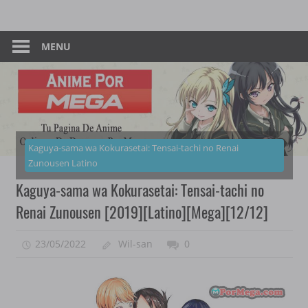
Skip
Tu
Anime
to
Pagina
content
MENU
–
De
Descarga
Por
Por
Mega
Mega
Kaguya-sama wa Kokurasetai: Tensai-tachi no Renai
Zunousen Latino
Kaguya-sama wa Kokurasetai: Tensai-tachi no
Renai Zunousen [2019][Latino][Mega][12/12]
23/05/2022
Wil-san
0