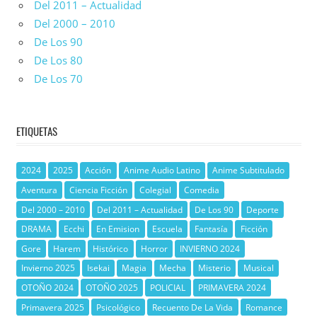
Del 2011 – Actualidad
Del 2000 – 2010
De Los 90
De Los 80
De Los 70
ETIQUETAS
2024
2025
Acción
Anime Audio Latino
Anime Subtitulado
Aventura
Ciencia Ficción
Colegial
Comedia
Del 2000 – 2010
Del 2011 – Actualidad
De Los 90
Deporte
DRAMA
Ecchi
En Emision
Escuela
Fantasía
Ficción
Gore
Harem
Histórico
Horror
INVIERNO 2024
Invierno 2025
Isekai
Magia
Mecha
Misterio
Musical
OTOÑO 2024
OTOÑO 2025
POLICIAL
PRIMAVERA 2024
Primavera 2025
Psicológico
Recuento De La Vida
Romance