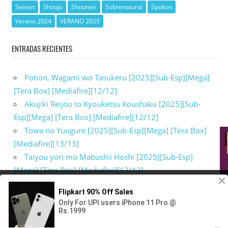
Seinen
Shoujo
Shounen
Sobrenatural
Spokon
Verano 2024
VERANO 2025
ENTRADAS RECIENTES
Potion, Wagami wo Tasukeru [2025][Sub-Esp][Mega]
[Tera Box] [Mediafire][12/12]
Akujiki Reijou to Kyouketsu Koushaku [2025][Sub-
Esp][Mega] [Tera Box] [Mediafire][12/12]
Towa no Yuugure [2025][Sub-Esp][Mega] [Tera Box]
[Mediafire][13/13]
Taiyou yori mo Mabushii Hoshi [2025][Sub-Esp]
[Mega] [Tera Box] [Mediafire][12/12]
Watashi wo Tabetai, Hitodenashi [2025][Sub-Esp]
Utilizamos cookies para asegurar que damos la mejor
experiencia al usuario en nuestra web. Si sigues utilizando
[Mega] [Tera Box] [Mediafire][13/13]
este sitio asumiremos que estás de acuerdo.
VALE
WordPress Theme: WorldStar by ThemeZee.