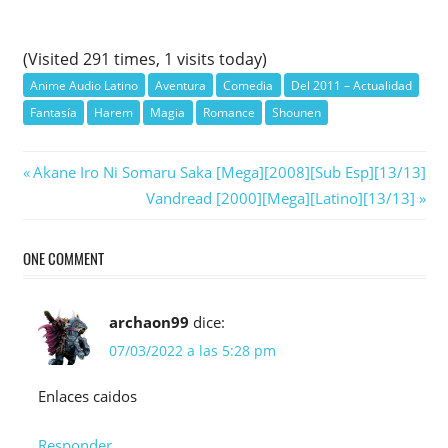
(Visited 291 times, 1 visits today)
Anime Audio Latino
Aventura
Comedia
Del 2011 – Actualidad
Fantasía
Harem
Magia
Romance
Shounen
Navegación
Previous
Akane Iro Ni Somaru Saka [Mega][2008][Sub Esp][13/13]
Post:
Next
Vandread [2000][Mega][Latino][13/13]
de
Post:
entradas
ONE COMMENT
archaon99
dice:
07/03/2022 a las 5:28 pm
Enlaces caidos
Responder