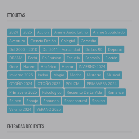
ETIQUETAS
2024
2025
Acción
Anime Audio Latino
Anime Subtitulado
Aventura
Ciencia Ficción
Colegial
Comedia
Del 2000 – 2010
Del 2011 – Actualidad
De Los 90
Deporte
DRAMA
Ecchi
En Emision
Escuela
Fantasía
Ficción
Gore
Harem
Histórico
Horror
INVIERNO 2024
Invierno 2025
Isekai
Magia
Mecha
Misterio
Musical
OTOÑO 2024
OTOÑO 2025
POLICIAL
PRIMAVERA 2024
Primavera 2025
Psicológico
Recuento De La Vida
Romance
Seinen
Shoujo
Shounen
Sobrenatural
Spokon
Verano 2024
VERANO 2025
ENTRADAS RECIENTES