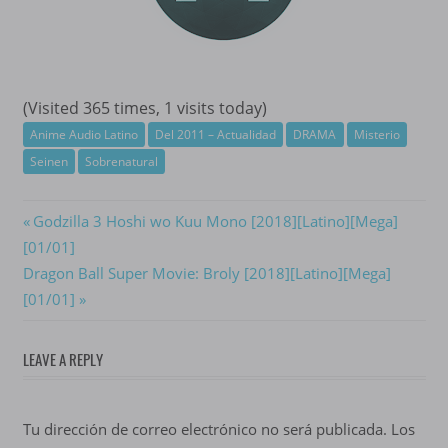
(Visited 365 times, 1 visits today)
Anime Audio Latino
Del 2011 – Actualidad
DRAMA
Misterio
Seinen
Sobrenatural
Navegación
Previous
Godzilla 3 Hoshi wo Kuu Mono [2018][Latino][Mega]
Post:
[01/01]
de
Next
Dragon Ball Super Movie: Broly [2018][Latino][Mega]
entradas
Post:
[01/01]
LEAVE A REPLY
Tu dirección de correo electrónico no será publicada.
Los