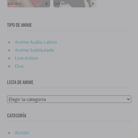
TIPO DE ANIME
Anime Audio Latino
Anime Subtitulado
Live Action
Ova
LISTA DE ANIME
Lista
De
CATEGORÍA
Anime
Acción