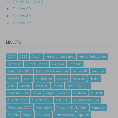
Del 2000 – 2010
De Los 90
De Los 80
De Los 70
ETIQUETAS
2024
2025
Acción
Anime Audio Latino
Anime Subtitulado
Aventura
Ciencia Ficción
Colegial
Comedia
Del 2000 – 2010
Del 2011 – Actualidad
De Los 90
Deporte
DRAMA
Ecchi
En Emision
Escuela
Fantasía
Ficción
Gore
Harem
Histórico
Horror
INVIERNO 2024
Invierno 2025
Isekai
Magia
Mecha
Misterio
Musical
OTOÑO 2024
OTOÑO 2025
POLICIAL
PRIMAVERA 2024
Primavera 2025
Psicológico
Recuento De La Vida
Romance
Seinen
Shoujo
Shounen
Sobrenatural
Spokon