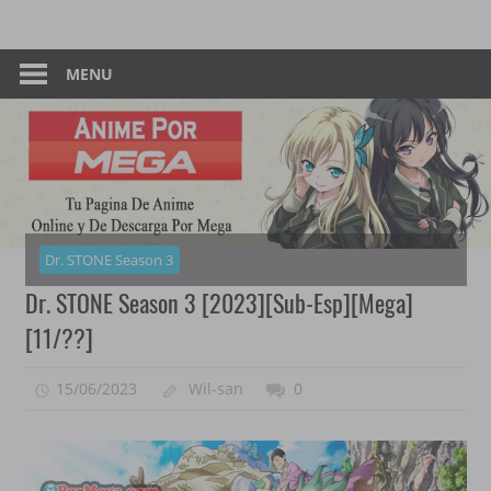
Skip
Tu
Anime
to
Pagina
content
MENU
–
De
Descarga
Por
Por
Mega
Mega
Dr. STONE Season 3
Dr. STONE Season 3 [2023][Sub-Esp][Mega]
[11/??]
15/06/2023
Wil-san
0