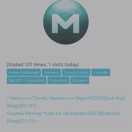
(Visited 101 times, 1 visits today)
Anime Subtitulado
Aventura
Ciencia Ficción
Comedia
Del 2011 – Actualidad
En Emision
Shounen
Navegación
Previous
Natsu e no Tunnel, Sayonara no Deguchi[2023][Sub-Esp]
Post:
[Mega][01/01]
de
Next
Ousama Ranking: Yuuki no Takarabako [2023][Sub-Esp]
entradas
Post:
[Mega][10/??]