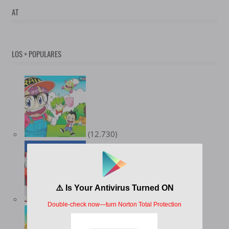
AT
LOS + POPULARES
(12.730)
(10.347)