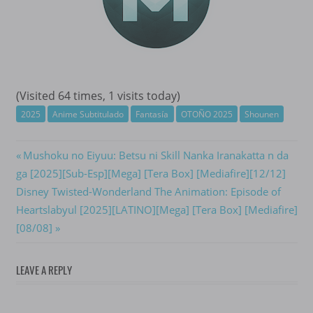
(Visited 64 times, 1 visits today)
2025
Anime Subtitulado
Fantasía
OTOÑO 2025
Shounen
Navegación
Previous
Mushoku no Eiyuu: Betsu ni Skill Nanka Iranakatta n da
Post:
ga [2025][Sub-Esp][Mega] [Tera Box] [Mediafire][12/12]
de
Next
Disney Twisted-Wonderland The Animation: Episode of
entradas
Post:
Heartslabyul [2025][LATINO][Mega] [Tera Box] [Mediafire]
[08/08]
LEAVE A REPLY