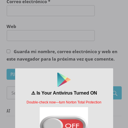
Correo electrónico
*
Web
Guarda mi nombre, correo electrónico y web en
este navegador para la próxima vez que comente.
AT