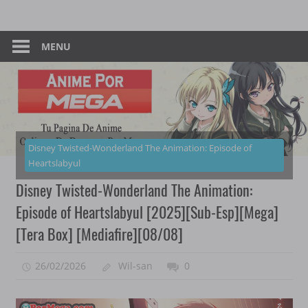
Skip
Tu
Anime
to
Pagina
content
MENU
–
De
Descarga
Por
Por
Mega
Mega
Disney Twisted-Wonderland The Animation: Episode of
Heartslabyul
Disney Twisted-Wonderland The Animation:
Episode of Heartslabyul [2025][Sub-Esp][Mega]
[Tera Box] [Mediafire][08/08]
26/02/2026
Wil-san
0