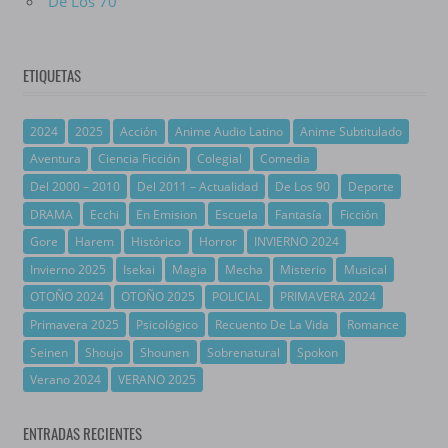
De Los 70
ETIQUETAS
2024
2025
Acción
Anime Audio Latino
Anime Subtitulado
Aventura
Ciencia Ficción
Colegial
Comedia
Del 2000 – 2010
Del 2011 – Actualidad
De Los 90
Deporte
DRAMA
Ecchi
En Emision
Escuela
Fantasía
Ficción
Gore
Harem
Histórico
Horror
INVIERNO 2024
Invierno 2025
Isekai
Magia
Mecha
Misterio
Musical
OTOÑO 2024
OTOÑO 2025
POLICIAL
PRIMAVERA 2024
Primavera 2025
Psicológico
Recuento De La Vida
Romance
Seinen
Shoujo
Shounen
Sobrenatural
Spokon
Verano 2024
VERANO 2025
ENTRADAS RECIENTES