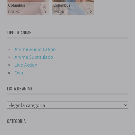
TIPO DE ANIME
Anime Audio Latino
Anime Subtitulado
Live Action
Ova
LISTA DE ANIME
Lista
De
CATEGORÍA
Anime