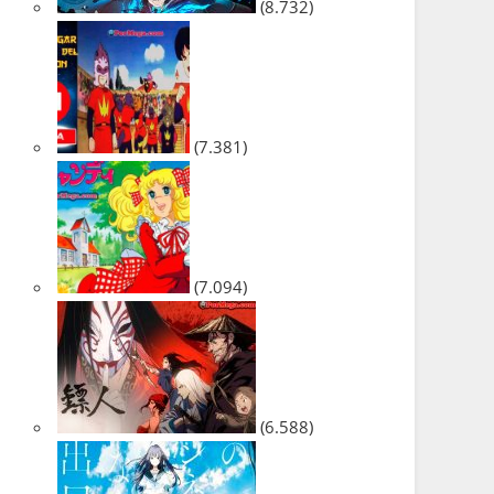
(8.732)
(7.381)
(7.094)
(6.588)