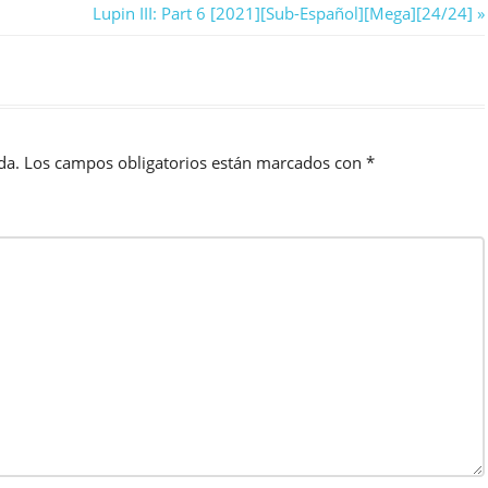
Next
Lupin III: Part 6 [2021][Sub-Español][Mega][24/24]
Post:
da.
Los campos obligatorios están marcados con
*