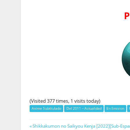
P
(Visited 377 times, 1 visits today)
Anime Subtitulado
Del 2011 – Actualidad
En Emision
Navegación
Previous
Shikkakumon no Saikyou Kenja [2022][Sub-Espa