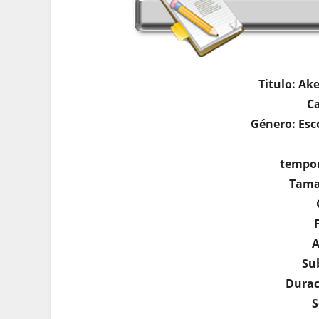
Titulo: Ak
Ca
Género: Esc
tempor
Tama
A
Su
Durac
S