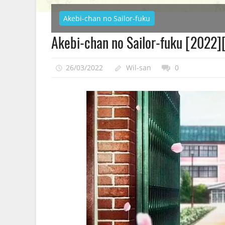
Akebi-chan no Sailor-fuku
Akebi-chan no Sailor-fuku [2022
26/03/2022
Wil-san
0