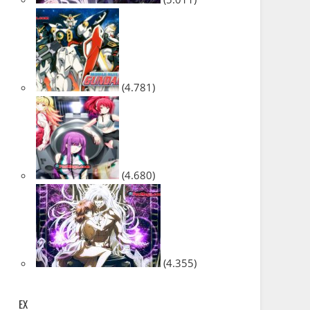
(4.781)
(4.680)
(4.355)
EX