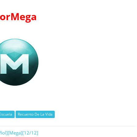
orMega
Escuela
Recuento De La Vida
ñol][Mega][12/12]