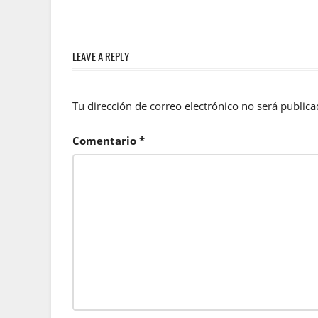
Post:
de
entradas
LEAVE A REPLY
Tu dirección de correo electrónico no será publica
Comentario
*