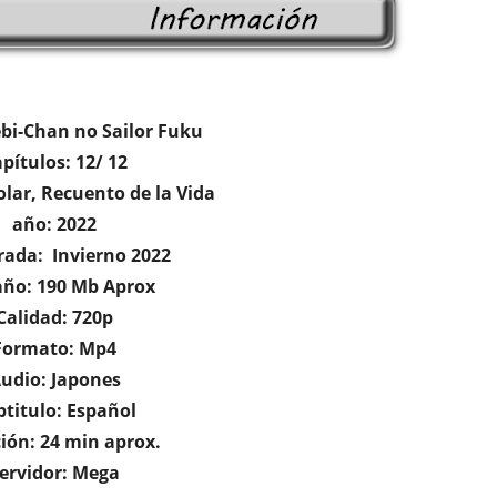
ebi-Chan no Sailor Fuku
pítulos: 12/ 12
olar, Recuento de la Vida
año: 2022
ada: Invierno 2022
ño: 190 Mb Aprox
Calidad: 720p
Formato: Mp4
udio: Japones
btitulo: Español
ión: 24 min aprox.
ervidor: Mega