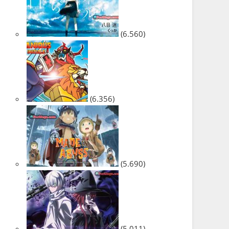
(6.560)
(6.356)
(5.690)
(5.011)