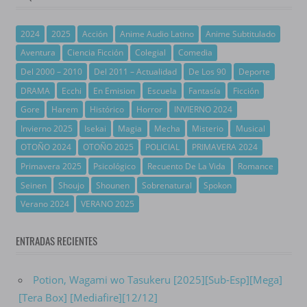
2024
2025
Acción
Anime Audio Latino
Anime Subtitulado
Aventura
Ciencia Ficción
Colegial
Comedia
Del 2000 – 2010
Del 2011 – Actualidad
De Los 90
Deporte
DRAMA
Ecchi
En Emision
Escuela
Fantasía
Ficción
Gore
Harem
Histórico
Horror
INVIERNO 2024
Invierno 2025
Isekai
Magia
Mecha
Misterio
Musical
OTOÑO 2024
OTOÑO 2025
POLICIAL
PRIMAVERA 2024
Primavera 2025
Psicológico
Recuento De La Vida
Romance
Seinen
Shoujo
Shounen
Sobrenatural
Spokon
Verano 2024
VERANO 2025
ENTRADAS RECIENTES
Potion, Wagami wo Tasukeru [2025][Sub-Esp][Mega]
[Tera Box] [Mediafire][12/12]