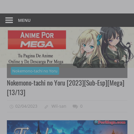
Skip
Tu
Anime
to
Pagina
content
MENU
–
De
Descarga
Por
Por
Mega
Mega
Nokemono-tachi no Yoru
Nokemono-tachi no Yoru [2023][Sub-Esp][Mega]
[13/13]
02/04/2023
Wil-san
0