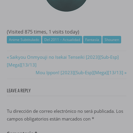
(Visited 875 times, 1 visits today)
Anime Subtitulado
Del 2011 – Actualidad
Fantasía
Shounen
Navegación
Previous
Saikyou Onmyouji no Isekai Tenseiki [2023][Sub-Esp]
Post:
[Mega][13/13]
de
Next
Mou Ippon! [2023][Sub-Esp][Mega][13/13]
entradas
Post:
LEAVE A REPLY
Tu dirección de correo electrónico no será publicada.
Los
campos obligatorios están marcados con
*