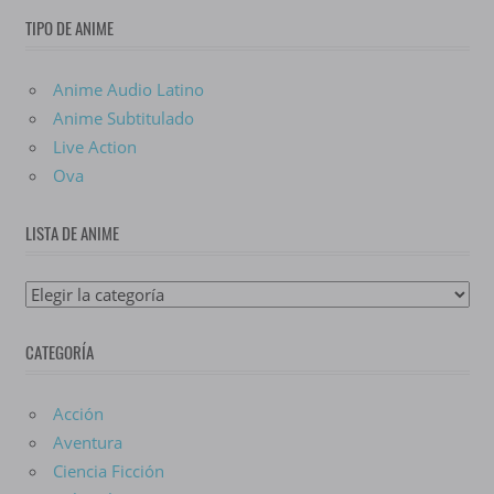
TIPO DE ANIME
Anime Audio Latino
Anime Subtitulado
Live Action
Ova
LISTA DE ANIME
Lista
De
CATEGORÍA
Anime
Acción
Aventura
Ciencia Ficción