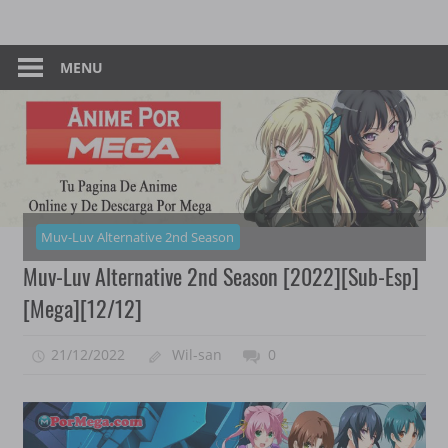
Skip
Tu
Anime
to
Pagina
content
MENU
–
De
Descarga
Por
Por
Mega
Mega
Muv-Luv Alternative 2nd Season
Muv-Luv Alternative 2nd Season [2022][Sub-Esp]
[Mega][12/12]
21/12/2022
Wil-san
0