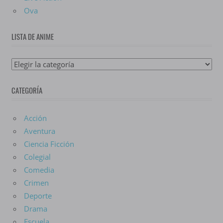
Ova
LISTA DE ANIME
Lista
De
CATEGORÍA
Anime
Acción
Aventura
Ciencia Ficción
Colegial
Comedia
Crimen
Deporte
Drama
Escuela