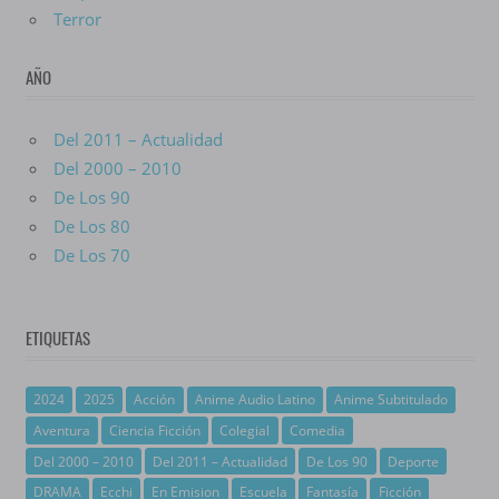
Terror
AÑO
Del 2011 – Actualidad
Del 2000 – 2010
De Los 90
De Los 80
De Los 70
ETIQUETAS
2024
2025
Acción
Anime Audio Latino
Anime Subtitulado
Aventura
Ciencia Ficción
Colegial
Comedia
Del 2000 – 2010
Del 2011 – Actualidad
De Los 90
Deporte
DRAMA
Ecchi
En Emision
Escuela
Fantasía
Ficción