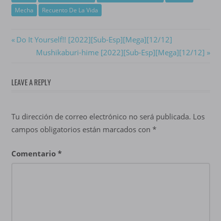
Mecha
Recuento De La Vida
Navegación
Previous
Do It Yourself!! [2022][Sub-Esp][Mega][12/12]
Post:
Next
Mushikaburi-hime [2022][Sub-Esp][Mega][12/12]
de
Post:
entradas
LEAVE A REPLY
Tu dirección de correo electrónico no será publicada.
Los
campos obligatorios están marcados con
*
Comentario
*