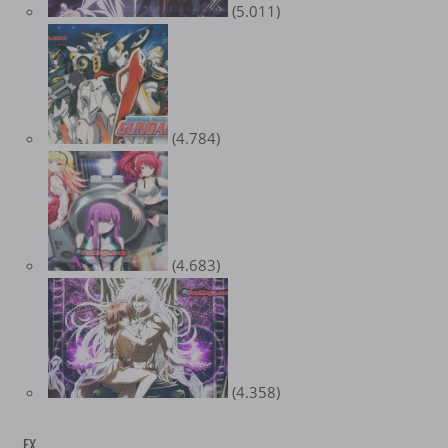
(5.011)
(4.784)
(4.683)
(4.358)
EX