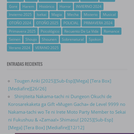
Gore
Harem
Histórico
Horror
INVIERNO 2024
Invierno 2025
Isekai
Magia
Mecha
Misterio
Musical
OTOÑO 2024
OTOÑO 2025
POLICIAL
PRIMAVERA 2024
Primavera 2025
Psicológico
Recuento De La Vida
Romance
Seinen
Shoujo
Shounen
Sobrenatural
Spokon
Verano 2024
VERANO 2025
ENTRADAS RECIENTES
Tougen Anki [2025][Sub-Esp][Mega] [Tera Box]
[Mediafire][26/26]
Shinjiteita Nakama-tachi ni Dungeon Okuchi de
Korosarekaketa ga Gift «Mugen Gacha» de Level 9999 no
Nakama-tachi wo Te ni Irete Moto Party Member to Sekai
ni Fukushuu & «Zamaa!» Shimasu! [2025][Sub-Esp]
[Mega] [Tera Box] [Mediafire][12/12]