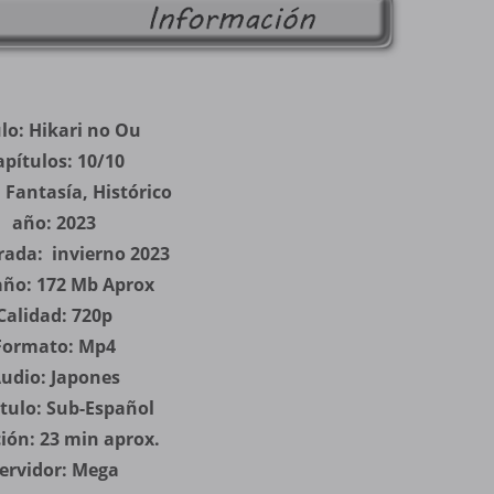
ulo: Hikari no Ou
apítulos: 10/10
 Fantasía, Histórico
año: 2023
ada: invierno 2023
ño: 172 Mb Aprox
Calidad: 720p
Formato: Mp4
udio: Japones
tulo: Sub-Español
ión: 23 min aprox.
ervidor: Mega