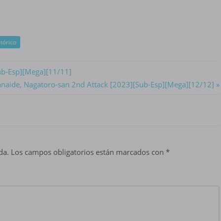
tórico
ub-Esp][Mega][11/11]
t
ranaide, Nagatoro-san 2nd Attack [2023][Sub-Esp][Mega][12/12]
t:
da.
Los campos obligatorios están marcados con
*