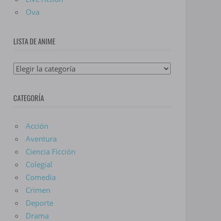
Ova
LISTA DE ANIME
Lista
De
Anime
CATEGORÍA
Acción
Aventura
Ciencia Ficción
Colegial
Comedia
Crimen
Deporte
Drama