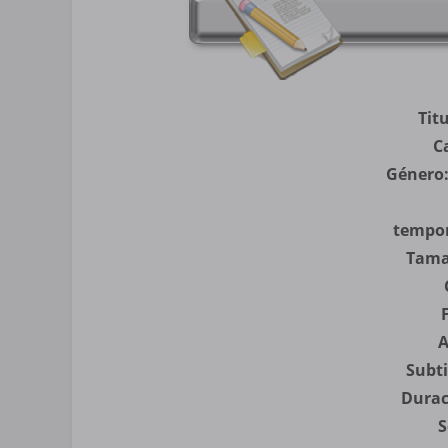
Tit
C
Género:
tempor
Tama
A
Subti
Durac
S