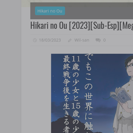
Hikari no Ou
Hikari no Ou [2023][Sub-Esp][Me
18/03/2023
Wil-san
0