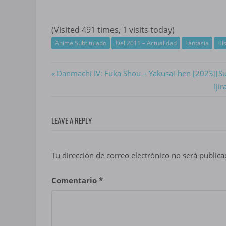
(Visited 491 times, 1 visits today)
Anime Subtitulado
Del 2011 – Actualidad
Fantasía
His
Navegación
Previous
Danmachi IV: Fuka Shou – Yakusai-hen [2023][S
Post:
Nex
Iji
de
Pos
entradas
LEAVE A REPLY
Tu dirección de correo electrónico no será publica
Comentario
*