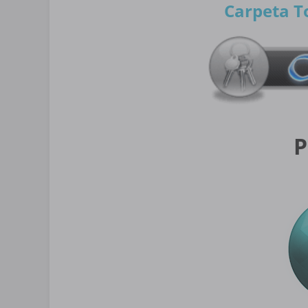
Carpeta T
P