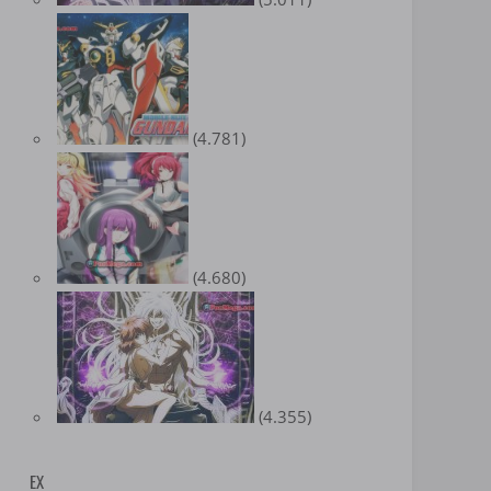
(4.781)
(4.680)
(4.355)
EX