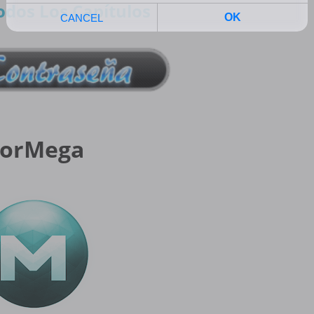
odos Los Capítulos
orMega