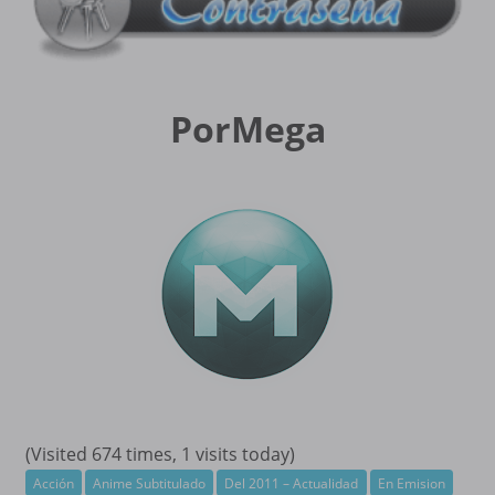
PorMega
(Visited 674 times, 1 visits today)
Acción
Anime Subtitulado
Del 2011 – Actualidad
En Emision