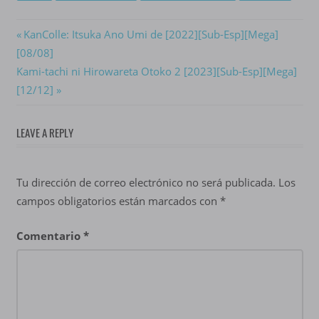
Navegación
Previous
KanColle: Itsuka Ano Umi de [2022][Sub-Esp][Mega]
Post:
[08/08]
de
Next
Kami-tachi ni Hirowareta Otoko 2 [2023][Sub-Esp][Mega]
entradas
Post:
[12/12]
LEAVE A REPLY
Tu dirección de correo electrónico no será publicada.
Los
campos obligatorios están marcados con
*
Comentario
*