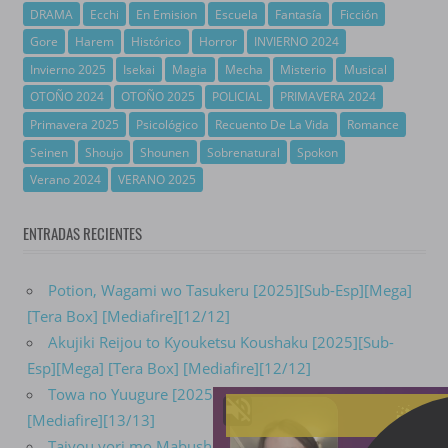
DRAMA
Ecchi
En Emision
Escuela
Fantasía
Ficción
Gore
Harem
Histórico
Horror
INVIERNO 2024
Invierno 2025
Isekai
Magia
Mecha
Misterio
Musical
OTOÑO 2024
OTOÑO 2025
POLICIAL
PRIMAVERA 2024
Primavera 2025
Psicológico
Recuento De La Vida
Romance
Seinen
Shoujo
Shounen
Sobrenatural
Spokon
Verano 2024
VERANO 2025
ENTRADAS RECIENTES
Potion, Wagami wo Tasukeru [2025][Sub-Esp][Mega]
[Tera Box] [Mediafire][12/12]
Akujiki Reijou to Kyouketsu Koushaku [2025][Sub-
Esp][Mega] [Tera Box] [Mediafire][12/12]
Towa no Yuugure [2025][Sub-Esp][Mega] [Tera Box]
[Mediafire][13/13]
Taiyou yori mo Mabushii Hoshi [2025][Sub-Esp]