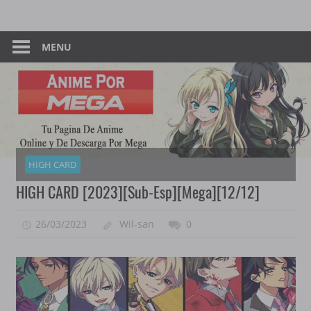
Skip
Tu
Anime
to
Pagina
content
MENU
–
De
Descarga
Por
Por
Mega
Mega
HIGH CARD
HIGH CARD [2023][Sub-Esp][Mega][12/12]
26/03/2023
Wil-san
0