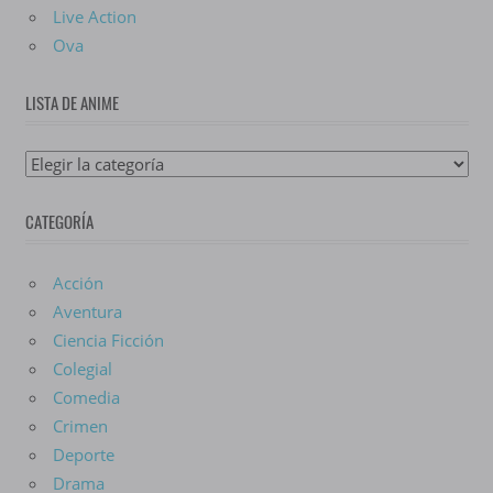
Live Action
Ova
LISTA DE ANIME
Lista
De
CATEGORÍA
Anime
Acción
Aventura
Ciencia Ficción
Colegial
Comedia
Crimen
Deporte
Drama