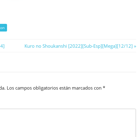
kon
Next
4]
Kuro no Shoukanshi [2022][Sub-Esp][Mega][12/12]
Post:
da.
Los campos obligatorios están marcados con
*