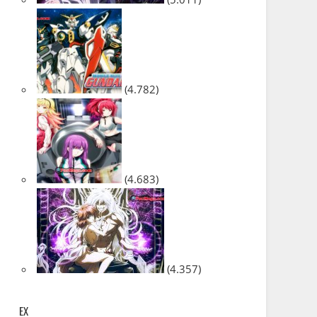
(4.782)
(4.683)
(4.357)
EX