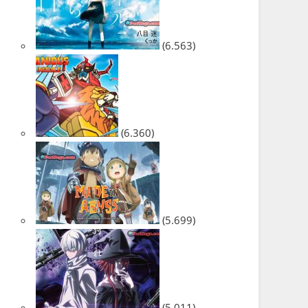
(6.563)
(6.360)
(5.699)
(5.011)