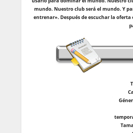
usarlo para dominar el mundo. Nuestro clu
mundo. Nuestro club será el mundo. Y par
entrenar». Después de escuchar la oferta 
p
T
Ca
Géner
tempora
Tama