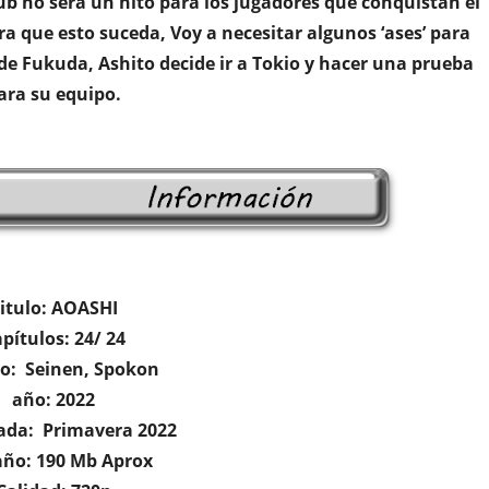
b no será un hito para los jugadores que conquistan el
a que esto suceda, Voy a necesitar algunos ‘ases’ para
de Fukuda, Ashito decide ir a Tokio y hacer una prueba
ara su equipo.
itulo: AOASHI
pítulos: 24/ 24
o: Seinen, Spokon
año: 2022
da: Primavera 2022
ño: 190 Mb Aprox