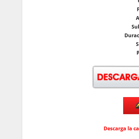
A
Su
Durac
S
Descarga la c