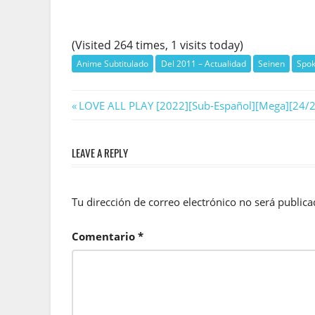
(Visited 264 times, 1 visits today)
Anime Subtitulado
Del 2011 – Actualidad
Seinen
Spo
Navegación
Previous
LOVE ALL PLAY [2022][Sub-Español][Mega][24/2
Post:
de
LEAVE A REPLY
entradas
Tu dirección de correo electrónico no será publica
Comentario
*