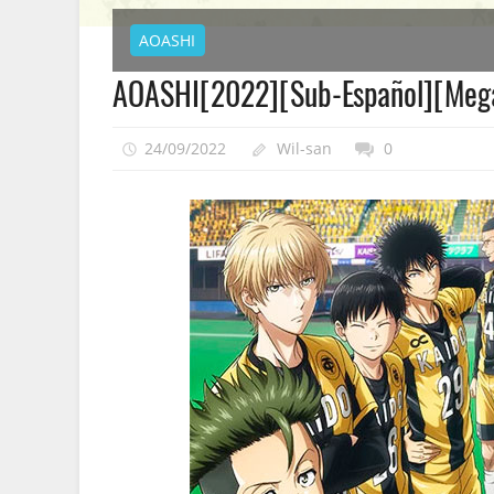
AOASHI
AOASHI[2022][Sub-Español][Meg
24/09/2022
Wil-san
0