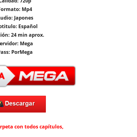
Calidad: 720p
Formato: Mp4
udio: Japones
btitulo: Español
ión: 24 min aprox.
ervidor: Mega
Pass: PorMega
arpeta con todos capítulos,