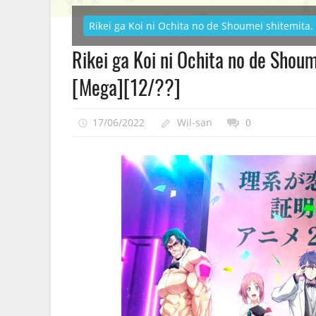
Rikei ga Koi ni Ochita no de Shoumei shitemita.
Rikei ga Koi ni Ochita no de Shou
[Mega][12/??]
17/06/2022
Wil-san
0