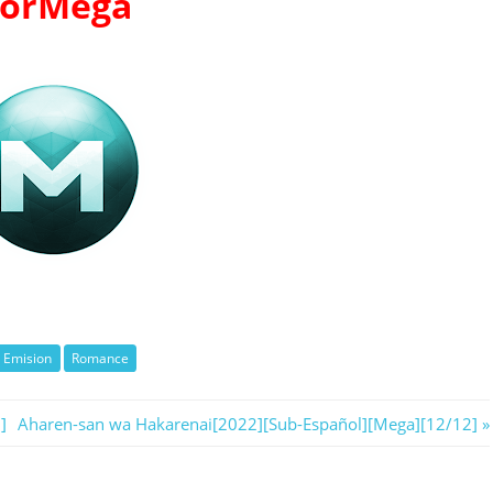
orMega
 Emision
Romance
Next
]
Aharen-san wa Hakarenai[2022][Sub-Español][Mega][12/12]
Post: