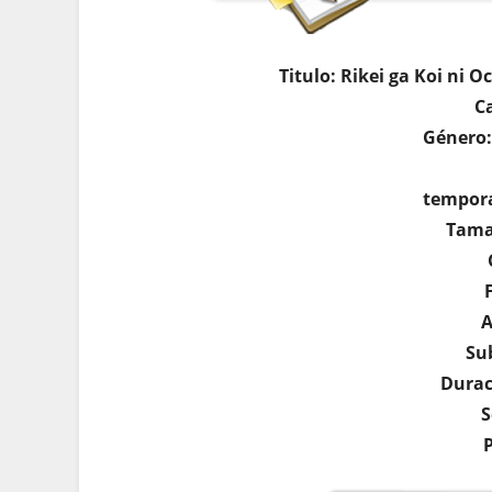
Titulo: Rikei ga Koi ni 
Ca
Género
tempora
Tama
A
Su
Durac
S