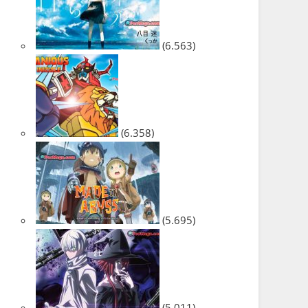
(6.563)
(6.358)
(5.695)
(5.011)