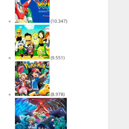
(10.347)
(9.551)
(8.978)