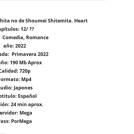
Ochita no de Shoumei Shitemita. Heart
pítulos: 12/ ??
: Comedia, Romance
año: 2022
da: Primavera 2022
ño: 190 Mb Aprox
Calidad: 720p
Formato: Mp4
udio: Japones
btitulo: Español
ión: 24 min aprox.
ervidor: Mega
Pass: PorMega