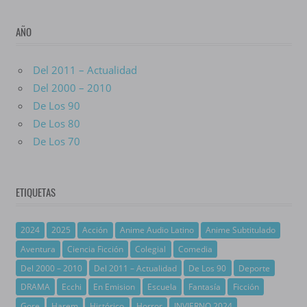
AÑO
Del 2011 – Actualidad
Del 2000 – 2010
De Los 90
De Los 80
De Los 70
ETIQUETAS
2024
2025
Acción
Anime Audio Latino
Anime Subtitulado
Aventura
Ciencia Ficción
Colegial
Comedia
Del 2000 – 2010
Del 2011 – Actualidad
De Los 90
Deporte
DRAMA
Ecchi
En Emision
Escuela
Fantasía
Ficción
Gore
Harem
Histórico
Horror
INVIERNO 2024