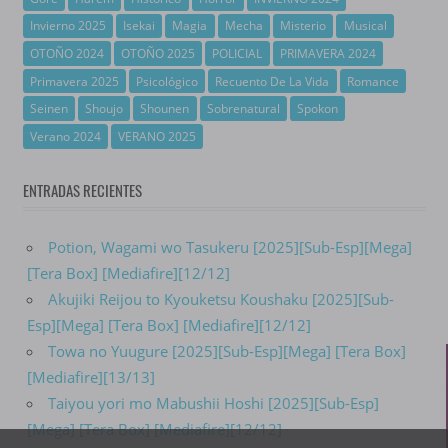
Invierno 2025
Isekai
Magia
Mecha
Misterio
Musical
OTOÑO 2024
OTOÑO 2025
POLICIAL
PRIMAVERA 2024
Primavera 2025
Psicológico
Recuento De La Vida
Romance
Seinen
Shoujo
Shounen
Sobrenatural
Spokon
Verano 2024
VERANO 2025
ENTRADAS RECIENTES
Potion, Wagami wo Tasukeru [2025][Sub-Esp][Mega]
[Tera Box] [Mediafire][12/12]
Akujiki Reijou to Kyouketsu Koushaku [2025][Sub-
Esp][Mega] [Tera Box] [Mediafire][12/12]
Towa no Yuugure [2025][Sub-Esp][Mega] [Tera Box]
[Mediafire][13/13]
Taiyou yori mo Mabushii Hoshi [2025][Sub-Esp]
[Mega] [Tera Box] [Mediafire][12/12]