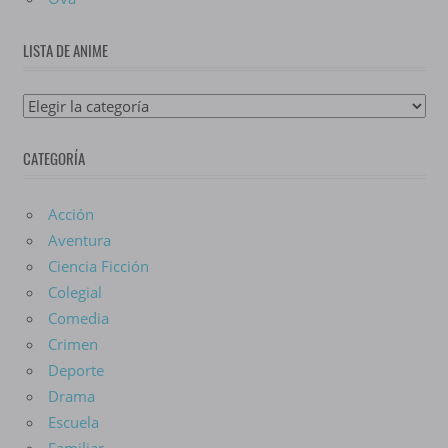
LISTA DE ANIME
Lista
De
CATEGORÍA
Anime
Acción
Aventura
Ciencia Ficción
Colegial
Comedia
Crimen
Deporte
Drama
Escuela