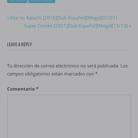
Navegación
Previous
Koe no Katachi [2016][Sub-Español][Mega][01/01]
Post:
Next
Super Crooks [2021][Sub-Español][Mega][13/13]
de
Post:
entradas
LEAVE A REPLY
Tu dirección de correo electrónico no será publicada.
Los
campos obligatorios están marcados con
*
Comentario
*