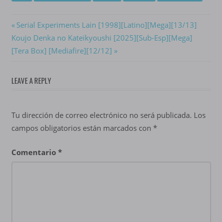
Navegación
Previous
Serial Experiments Lain [1998][Latino][Mega][13/13]
Next
Post:
Koujo Denka no Kateikyoushi [2025][Sub-Esp][Mega]
de
Post:
[Tera Box] [Mediafire][12/12]
entradas
LEAVE A REPLY
Tu dirección de correo electrónico no será publicada.
Los
campos obligatorios están marcados con
*
Comentario
*