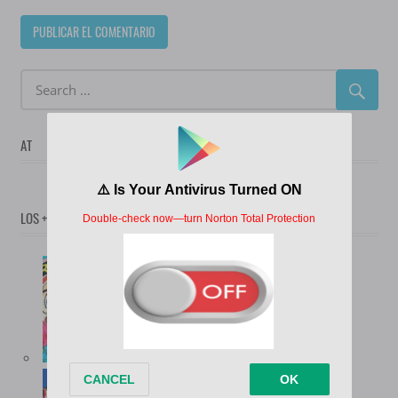
AT
LOS + POPULARES
(12.737)