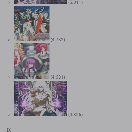
(5.011)
(4.782)
(4.681)
(4.356)
EX