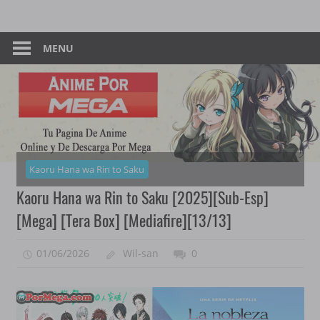
Skip
Tu
Anime
to
Pagina
content
MENU
–
De
Descarga
Por
Por
Mega
Mega
Kaoru Hana wa Rin to Saku
Kaoru Hana wa Rin to Saku [2025][Sub-Esp]
[Mega] [Tera Box] [Mediafire][13/13]
01/06/2026
Wil-san
0