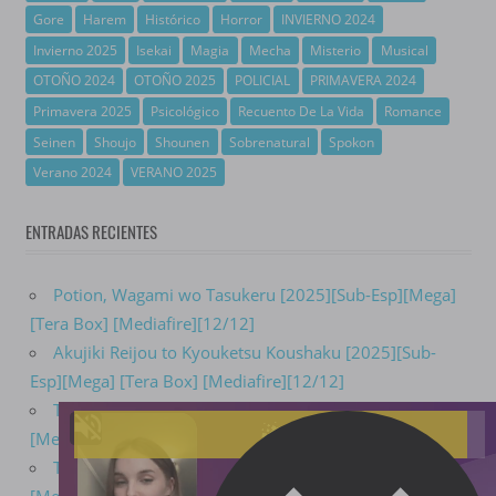
Gore
Harem
Histórico
Horror
INVIERNO 2024
Invierno 2025
Isekai
Magia
Mecha
Misterio
Musical
OTOÑO 2024
OTOÑO 2025
POLICIAL
PRIMAVERA 2024
Primavera 2025
Psicológico
Recuento De La Vida
Romance
Seinen
Shoujo
Shounen
Sobrenatural
Spokon
Verano 2024
VERANO 2025
ENTRADAS RECIENTES
Potion, Wagami wo Tasukeru [2025][Sub-Esp][Mega]
[Tera Box] [Mediafire][12/12]
Akujiki Reijou to Kyouketsu Koushaku [2025][Sub-
Esp][Mega] [Tera Box] [Mediafire][12/12]
Towa no Yuugure [2025][Sub-Esp][Mega] [Tera Box]
[Mediafire][13/13]
Taiyou yori mo Mabushii Hoshi [2025][Sub-Esp]
[Mega] [Tera Box] [Mediafire][12/12]