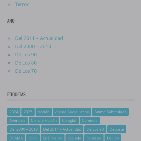
Terror
AÑO
Del 2011 – Actualidad
Del 2000 – 2010
De Los 90
De Los 80
De Los 70
ETIQUETAS
2024
2025
Acción
Anime Audio Latino
Anime Subtitulado
Aventura
Ciencia Ficción
Colegial
Comedia
Del 2000 – 2010
Del 2011 – Actualidad
De Los 90
Deporte
DRAMA
Ecchi
En Emision
Escuela
Fantasía
Ficción