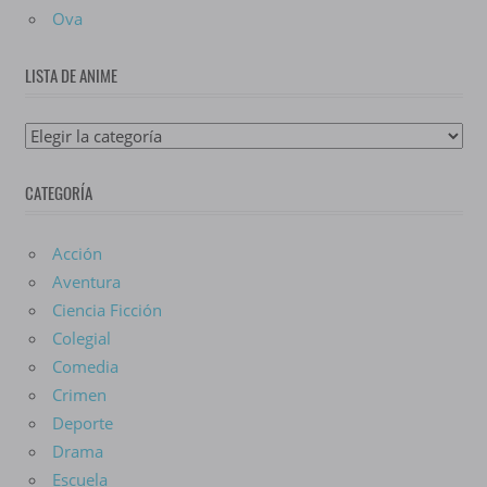
Ova
LISTA DE ANIME
Lista
De
CATEGORÍA
Anime
Acción
Aventura
Ciencia Ficción
Colegial
Comedia
Crimen
Deporte
Drama
Escuela