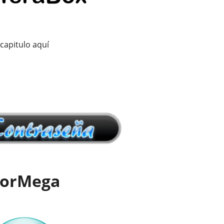
capitulo aquí
orMega