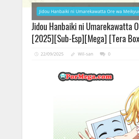
Jidou Hanbaiki ni Umarekawatta Ore wa Meiky
Jidou Hanbaiki ni Umarekawatta 
[2025][Sub-Esp][Mega] [Tera Box
22/09/2025
Wil-san
0