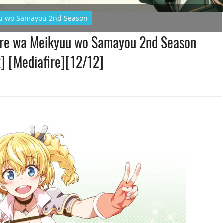
uu wo Samayou 2nd Season
Ore wa Meikyuu wo Samayou 2nd Season
] [Mediafire][12/12]