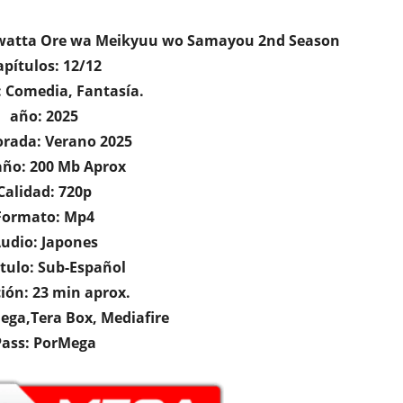
kawatta Ore wa Meikyuu wo Samayou 2nd Season
apítulos: 12/12
 Comedia, Fantasía.
año: 2025
rada: Verano 2025
ño: 200 Mb Aprox
Calidad: 720p
Formato: Mp4
udio: Japones
tulo: Sub-Español
ión: 23 min aprox.
Mega,Tera Box, Mediafire
Pass: PorMega