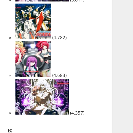
(4.782)
(4.683)
(4.357)
EX