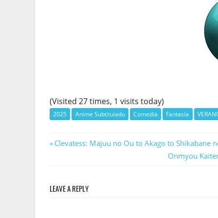
(Visited 27 times, 1 visits today)
2025
Anime Subtitulado
Comedia
Fantasía
VERAN
Navegación
Previous
Clevatess: Majuu no Ou to Akago to Shikabane n
Post:
Next
Onmyou Kaiten 
de
Post:
entradas
LEAVE A REPLY