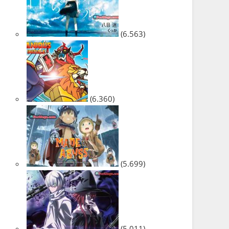
(6.563)
(6.360)
(5.699)
(5.011)