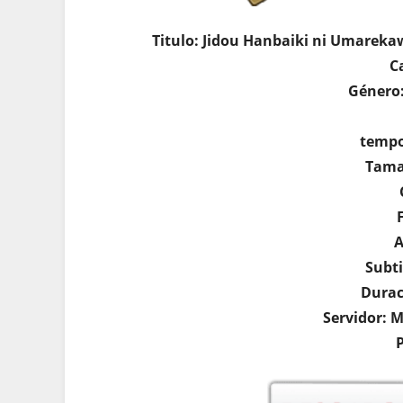
Titulo: Jidou Hanbaiki ni Umare
C
Género:
tempo
Tama
A
Subti
Durac
Servidor: 