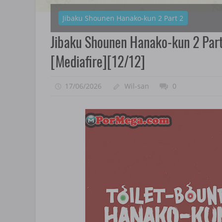
Jibaku Shounen Hanako-kun 2 Part 2
Jibaku Shounen Hanako-kun 2 Par
[Mediafire][12/12]
17/06/2026
Wil-san
0