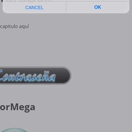
capitulo aquí
orMega