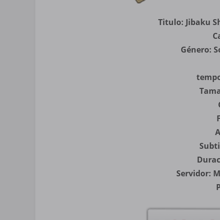
Titulo: Jibaku 
C
Género: S
tempo
Tama
A
Subti
Durac
Servidor: 