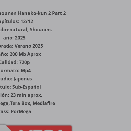
Shounen Hanako-kun 2 Part 2
apítulos: 12/12
obrenatural, Shounen.
año: 2025
rada: Verano 2025
ño: 200 Mb Aprox
Calidad: 720p
Formato: Mp4
udio: Japones
tulo: Sub-Español
ión: 23 min aprox.
Mega,Tera Box, Mediafire
Pass: PorMega