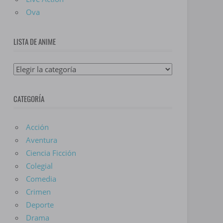
Ova
LISTA DE ANIME
Lista
De
Anime
CATEGORÍA
Acción
Aventura
Ciencia Ficción
Colegial
Comedia
Crimen
Deporte
Drama