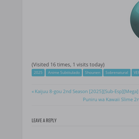
(Visited 16 times, 1 visits today)
2025
Anime Subtitulado
Shounen
Sobrenatural
VE
Navegación
Previous
Kaijuu 8-gou 2nd Season [2025][Sub-Esp][Mega] 
Post:
Next
Puniru wa Kawaii Slime 2n
de
Post:
entradas
LEAVE A REPLY