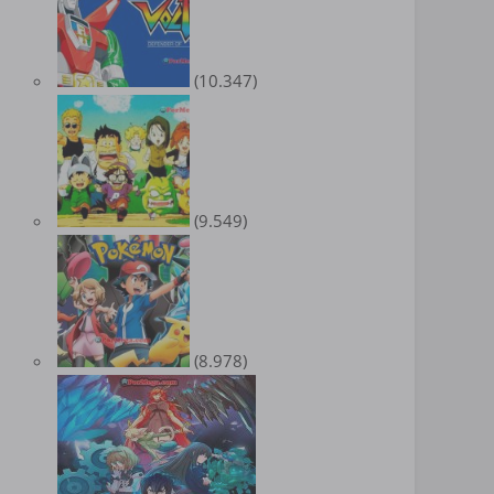
(10.347)
(9.549)
(8.978)