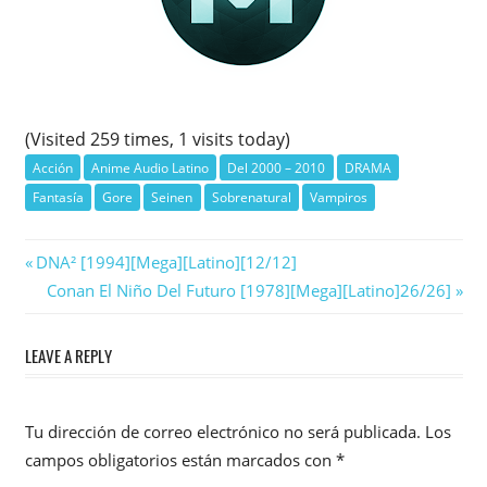
(Visited 259 times, 1 visits today)
Acción
Anime Audio Latino
Del 2000 – 2010
DRAMA
Fantasía
Gore
Seinen
Sobrenatural
Vampiros
Navegación
Previous
DNA² [1994][Mega][Latino][12/12]
Post:
Next
Conan El Niño Del Futuro [1978][Mega][Latino]26/26]
de
Post:
entradas
LEAVE A REPLY
Tu dirección de correo electrónico no será publicada.
Los
campos obligatorios están marcados con
*