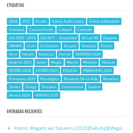
ETIQUETAS
2024
2025
Acción
Anime Audio Latino
Anime Subtitulado
Aventura
Ciencia Ficción
Colegial
Comedia
Del 2000 – 2010
Del 2011 – Actualidad
De Los 90
Deporte
DRAMA
Ecchi
En Emision
Escuela
Fantasía
Ficción
Gore
Harem
Histórico
Horror
INVIERNO 2024
Invierno 2025
Isekai
Magia
Mecha
Misterio
Musical
OTOÑO 2024
OTOÑO 2025
POLICIAL
PRIMAVERA 2024
Primavera 2025
Psicológico
Recuento De La Vida
Romance
Seinen
Shoujo
Shounen
Sobrenatural
Spokon
Verano 2024
VERANO 2025
ENTRADAS RECIENTES
Potion, Wagami wo Tasukeru [2025][Sub-Esp][Mega]