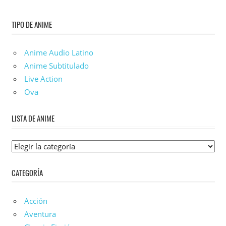
TIPO DE ANIME
Anime Audio Latino
Anime Subtitulado
Live Action
Ova
LISTA DE ANIME
Lista
De
CATEGORÍA
Anime
Acción
Aventura