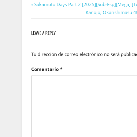
Navegación
Previous
Sakamoto Days Part 2 [2025][Sub-Esp][Mega] [Te
Post:
Next
Kanojo, Okarishimasu 4t
de
Post:
entradas
LEAVE A REPLY
Tu dirección de correo electrónico no será publica
Comentario
*