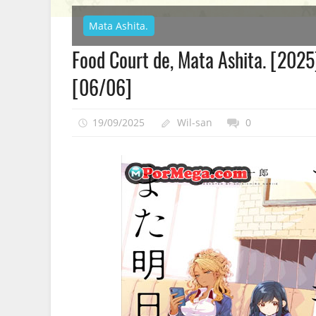
Mata Ashita.
Food Court de, Mata Ashita. [202
[06/06]
19/09/2025
Wil-san
0