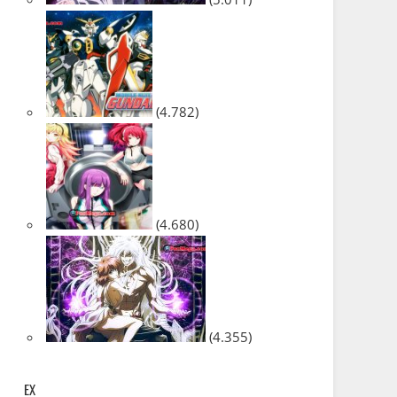
(4.782)
(4.680)
(4.355)
EX