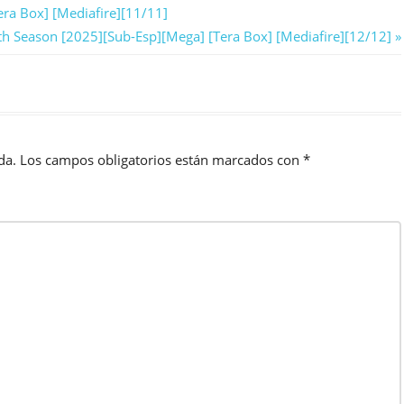
ra Box] [Mediafire][11/11]
h Season [2025][Sub-Esp][Mega] [Tera Box] [Mediafire][12/12]
da.
Los campos obligatorios están marcados con
*