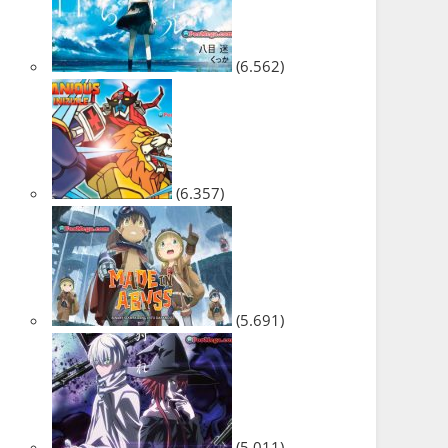
(6.562)
(6.357)
(5.691)
(5.011)