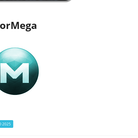
orMega
 2025