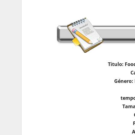
Titulo: Foo
C
Género: 
tempo
Tama
A