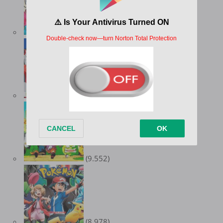
(12.738)
(10.347)
(9.552)
(8.978)