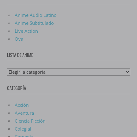
Anime Audio Latino
Anime Subtitulado
Live Action
Ova
LISTA DE ANIME
Lista
De
CATEGORÍA
Anime
Acción
Aventura
Ciencia Ficción
Colegial
Comedia