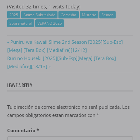
(Visited 32 times, 1 visits today)
2025
Anime Subtitulado
Comedia
Misterio
Seinen
Sobrenatural
VERANO 2025
Navegación
Previous
Puniru wa Kawaii Slime 2nd Season [2025][Sub-Esp]
Post:
[Mega] [Tera Box] [Mediafire][12/12]
de
Next
Ruri no Houseki [2025][Sub-Esp][Mega] [Tera Box]
entradas
Post:
[Mediafire][13/13]
LEAVE A REPLY
Tu dirección de correo electrónico no será publicada.
Los
campos obligatorios están marcados con
*
Comentario
*