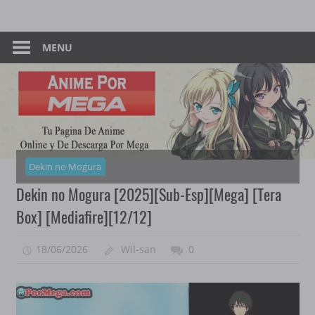
Skip
Tu
Anime
to
Pagina
content
MENU
–
De
Descarga
Por
Por
Mega
Mega
Dekin no Mogura
Dekin no Mogura [2025][Sub-Esp][Mega] [Tera
Box] [Mediafire][12/12]
18/06/2026
Wil-san
0