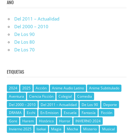
AÑO
Del 2011 – Actualidad
Del 2000 – 2010
De Los 90
De Los 80
De Los 70
ETIQUETAS
2024
2025
Acción
Anime Audio Latino
Anime Subtitulado
Aventura
Ciencia Ficción
Colegial
Comedia
Del 2000 – 2010
Del 2011 – Actualidad
De Los 90
Deporte
DRAMA
Ecchi
En Emision
Escuela
Fantasía
Ficción
Gore
Harem
Histórico
Horror
INVIERNO 2024
Invierno 2025
Isekai
Magia
Mecha
Misterio
Musical