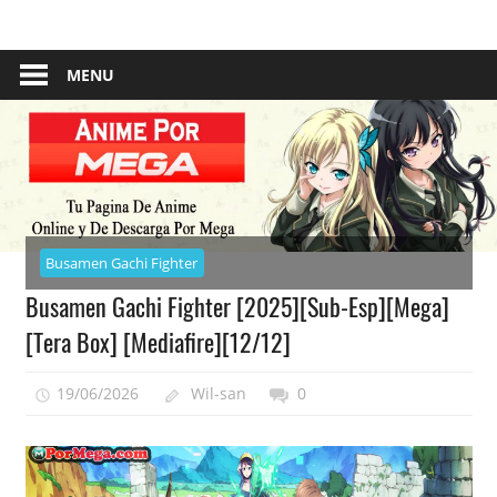
Skip
Tu
Anime
to
Pagina
content
MENU
–
De
Descarga
Por
Por
Mega
Mega
Busamen Gachi Fighter
Busamen Gachi Fighter [2025][Sub-Esp][Mega]
[Tera Box] [Mediafire][12/12]
19/06/2026
Wil-san
0