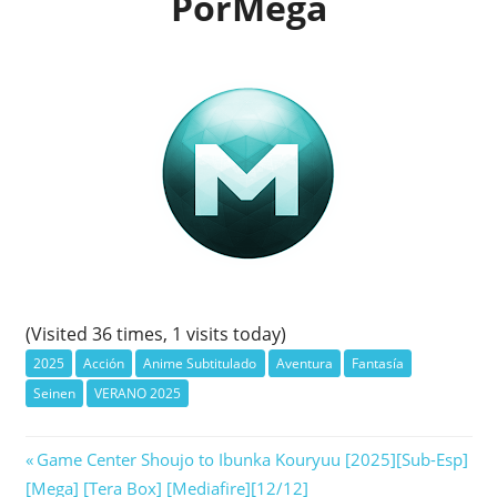
PorMega
(Visited 36 times, 1 visits today)
2025
Acción
Anime Subtitulado
Aventura
Fantasía
Seinen
VERANO 2025
Navegación
Previous
Game Center Shoujo to Ibunka Kouryuu [2025][Sub-Esp]
Post:
[Mega] [Tera Box] [Mediafire][12/12]