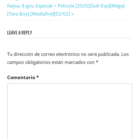
de
Next
Kaijuu 8-gou Especial + Pelicula [2025][Sub-Esp][Mega]
entradas
Post:
[Tera Box] [Mediafire][02/02]
LEAVE A REPLY
Tu dirección de correo electrónico no será publicada.
Los
campos obligatorios están marcados con
*
Comentario
*