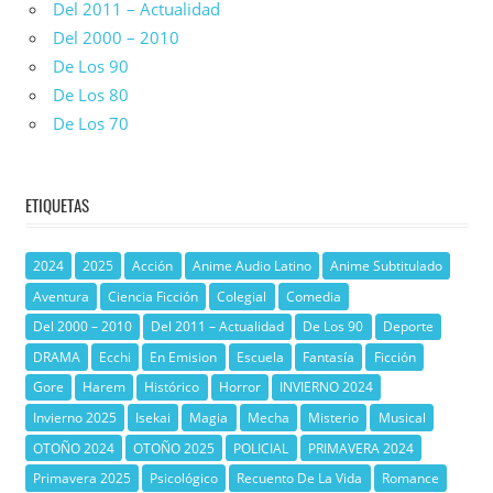
Del 2011 – Actualidad
Del 2000 – 2010
De Los 90
De Los 80
De Los 70
ETIQUETAS
2024
2025
Acción
Anime Audio Latino
Anime Subtitulado
Aventura
Ciencia Ficción
Colegial
Comedia
Del 2000 – 2010
Del 2011 – Actualidad
De Los 90
Deporte
DRAMA
Ecchi
En Emision
Escuela
Fantasía
Ficción
Gore
Harem
Histórico
Horror
INVIERNO 2024
Invierno 2025
Isekai
Magia
Mecha
Misterio
Musical
OTOÑO 2024
OTOÑO 2025
POLICIAL
PRIMAVERA 2024
Primavera 2025
Psicológico
Recuento De La Vida
Romance