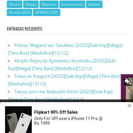
Seinen
Shoujo
Shounen
Sobrenatural
Spokon
Verano 2024
VERANO 2025
ENTRADAS RECIENTES
Potion, Wagami wo Tasukeru [2025][Sub-Esp][Mega]
[Tera Box] [Mediafire][12/12]
Akujiki Reijou to Kyouketsu Koushaku [2025][Sub-
Esp][Mega] [Tera Box] [Mediafire][12/12]
Towa no Yuugure [2025][Sub-Esp][Mega] [Tera Box]
[Mediafire][13/13]
Taiyou yori mo Mabushii Hoshi [2025][Sub-Esp]
[Mega] [Tera Box] [Mediafire][12/12]
Watashi wo Tabetai, Hitodenashi [2025][Sub-Esp]
Utilizamos cookies para asegurar que damos la mejor
experiencia al usuario en nuestra web. Si sigues utilizando
[Mega] [Tera Box] [Mediafire][13/13]
este sitio asumiremos que estás de acuerdo.
VALE
WordPress Theme: WorldStar by ThemeZee.