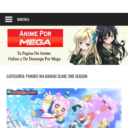
Skip
Tu
Anime
to
Pagina
content
MENU
–
De
Descarga
Por
Por
Mega
Mega
CATEGORÍA:
PUNIRU WA KAWAII SLIME 2ND SEASON